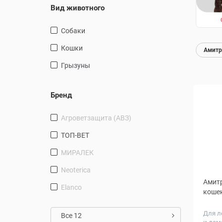
Вид животного
Собаки
Кошки
Амитр
Грызуны
Бренд
Агроветзащита (АВЗ)
ТОП-ВЕТ
МИРАЛЕК
Neoterica
Амитр
Elanco
кошек
Для л
Все 12