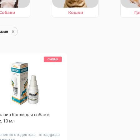
азин
СКИДКА
азин Капли для собак и
, 10 мл
ечения отодектоза, нотоэдроза