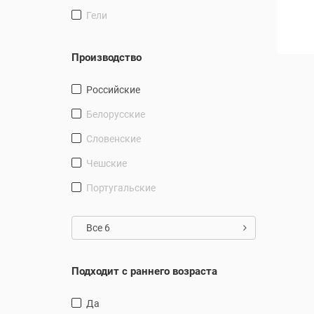
11.49 руб.
Гели
15.74 руб.
16.41 руб.
20.99 руб.
В корзину
В корзину
Производство
Российские
Белорусские
Словенские
Чешские
Португальские
Все 6
Подходит с раннего возраста
Да