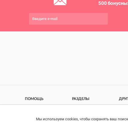
500 бонусны
ПОМОЩЬ
РАЗДЕЛЫ
ДРУ
Связаться с нами
Каталог
Онла
Права потребителя
Ветаптека
Прои
Мы используем cookies, чтобы сохранять ваш поиск
Найдено :
1
импо
Образцы платежных
Бренды