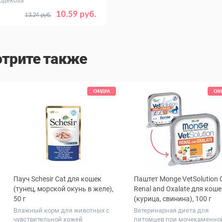
одекоза
10.59 руб.
13.24 руб.
трите также
СКИДКА
СКИ
Пауч Schesir Cat для кошек
Паштет Monge VetSolution 
ous
(тунец, морской окунь в желе),
Renal and Oxalate для коше
50 г
(курица, свинина), 100 г
Влажный корм для животных с
Ветеринарная диета для
чувствительной кожей
питомцев при мочекаменно