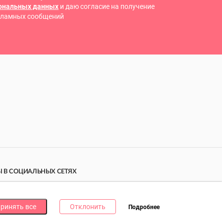
сональных данных
и даю согласие на получение
кламных сообщений
 В СОЦИАЛЬНЫХ СЕТЯХ
дпишись на наши соцсети и получи
10 бонусных
ллов
за каждую!
ринять все
Отклонить
Подробнее