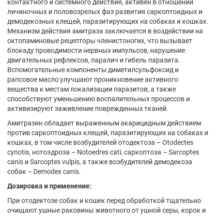
контактного и системного действия, активен в отношении
личиночных и половозрелых фаз развития саркоптоидных и
демодекозных клещей, паразитирующих на собаках и кошках.
Механизм действия амитраза заключается в воздействии на
октопаминовые рецепторы членистоногих, что вызывает
блокаду проводимости нервных импульсов, нарушение
двигательных рефлексов, паралич и гибель паразита.
Вспомогательные компоненты диметилсульфоксид и
рапсовое масло улучшают проникновение активного
вещества к местам локализации паразитов, а также
способствуют уменьшению воспалительных процессов и
активизируют заживление поврежденных тканей.
Амитразин обладает выраженным акарицидным действием
против саркоптоидных клещей, паразитирующих на собаках и
кошках, в том числе возбудителей отодектоза – Otodectes
cynotis, нотоэдроза – Notoedres cati, саркоптоза – Sarcoptes
canis и Sarcoptes vulpis, а также возбудителей демодекоза
собак – Demodex canis.
Дозировка и применение:
При отодектозе собак и кошек перед обработкой тщательно
очищают ушные раковины животного от ушной серы, корок и