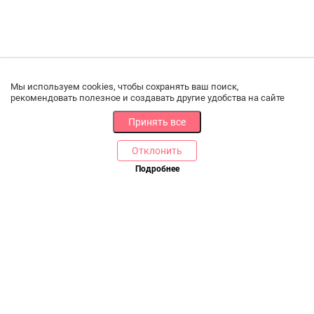
Мы используем cookies, чтобы сохранять ваш поиск,
рекомендовать полезное и создавать другие удобства на сайте
Принять все
Отклонить
Подробнее
Купить в 1 клик
В корзину
РАЗДЕЛЫ
ДРУГОЕ
Каталог
Онлайн оплата
Ветаптека
Производители и импортеры
Бренды
Возврат товара