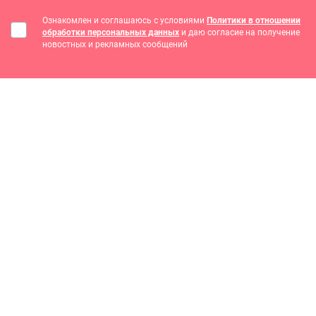
Ознакомлен и соглашаюсь с условиями
Политики в отношении
обработки персональных данных
и даю согласие на получение
новостных и рекламных сообщений