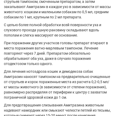
струпьев тампоном, смоченным препаратом, а затем
закапывают Амитразин в каждое ухо в зависимости от массы
животного: кошкам и маленьким собакам по 0,5 мл, средним
собакам по 1 мл, крупным по 2 мл препарата.
С целью более полной обработки всей поверхности уха и
слухового прохода ушную раковину складывают вдоль
пополам и слегка массируют ее основание.
При поражении других участков головы препарат втирают в
места поражения ватно-марлевым тампоном. Лечение
повторяют через 7 дней. Препаратом обязательно
обрабатывают оба уха, даже в случаях поражения
отодектозом только одного.
Для лечения нотоэдроза кошек и демодекоза собак
Амитразин наносят тампоном на предварительно очищенные
от струпьев и корок пораженные места из расчета 0,2-0,5 мл/
кг массы животного (в зависимости от степени поражения),
равномерно распределяя от периферии к центру с захватом
пограничной здоровой кожи до 1 см.
Для предотвращения слизывания Амитразина животным
надевают намордник или смыкают челюсти петлей из тесьмы,
которые снимают через 15-20 минут после нанесения