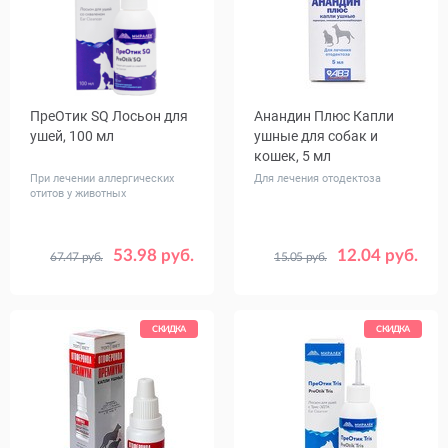
ПреОтик SQ Лосьон для
Анандин Плюс Капли
ушей, 100 мл
ушные для собак и
кошек, 5 мл
При лечении аллергических
Для лечения отодектоза
отитов у животных
53.98 руб.
12.04 руб.
67.47 руб.
15.05 руб.
СКИДКА
СКИДКА