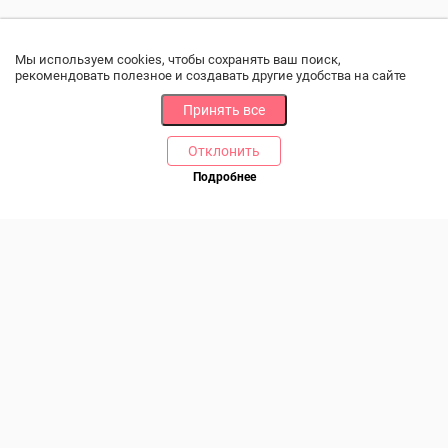
Мы используем cookies, чтобы сохранять ваш поиск,
рекомендовать полезное и создавать другие удобства на сайте
Принять все
Отклонить
РАЗДЕЛЫ
ДРУГОЕ
Подробнее
Позвоните нам
Каталог
Онлайн оплата
Ветаптека
Производители и импортеры
Бренды
Возврат товара
Доставка и оплата
Контакты
Программа лояльности
Статьи
Скидки
Карта сайта
Акции
ПОМОЩЬ