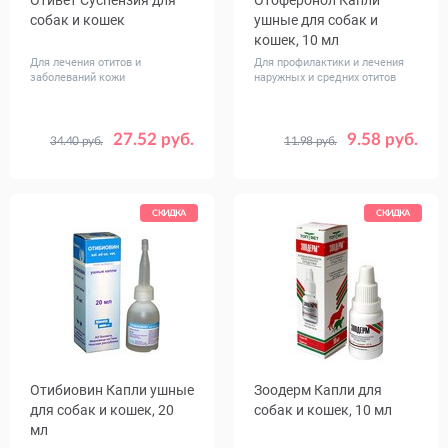
Отивет Суспензия для
Отоферонол Капли
собак и кошек
ушные для собак и
кошек, 10 мл
Для лечения отитов и
Для профилактики и лечения
заболеваний кожи
наружных и средних отитов
27.52 руб.
9.58 руб.
34.40 руб.
11.98 руб.
Объем,
15
30
мл
СКИДКА
СКИДКА
Отибиовин Капли ушные
Зоодерм Капли для
для собак и кошек, 20
собак и кошек, 10 мл
мл