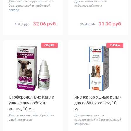
Для лечения наружного отита
Для лечения отитов и
бактериальной и грибковой
заболеваний кожи
этиоло...
32.06 руб.
11.10 руб.
40.07 руб.
13.88 руб.
СКИДКА
СКИДКА
Отоферонол-Био Капли
Инспектор Ушные капли
ушные для собак и
для собак и кошек, 10
кошек, 10 мл
мл
Для гигиенической обработки
Для лечения отитов
ушей питомцев
паразитарной и бактериальной
этиологии