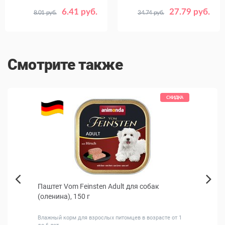
6.41 руб.
27.79 руб.
8.01 руб.
34.74 руб.
Смотрите также
КИДКА
СКИДКА
см
Паштет Vom Feinsten Adult для собак
Beez
Next
(оленина), 150 г
собак
Previous
Влажный корм для взрослых питомцев в возрасте от 1