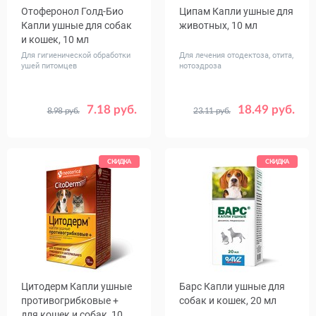
Отоферонол Голд-Био
Ципам Капли ушные для
Капли ушные для собак
животных, 10 мл
и кошек, 10 мл
Для гигиенической обработки
Для лечения отодектоза, отита,
ушей питомцев
нотоэдроза
7.18 руб.
18.49 руб.
8.98 руб.
23.11 руб.
СКИДКА
СКИДКА
Цитодерм Капли ушные
Барс Капли ушные для
противогрибковые +
собак и кошек, 20 мл
для кошек и собак, 10