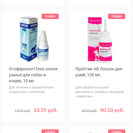
СКИДКА
СКИДКА
Отоферонол Плюс капли
ПреОтик AB Лосьон для
ушные для собак и
ушей, 100 мл
кошек, 10 мл
Для лечения и профилактики
Для обработки ушной
отодектоза у питомцев
раковины и слуховых проходов
у животных
10.59 руб.
40.10 руб.
13.24 руб.
50.13 руб.
СКИДКА
СКИДКА