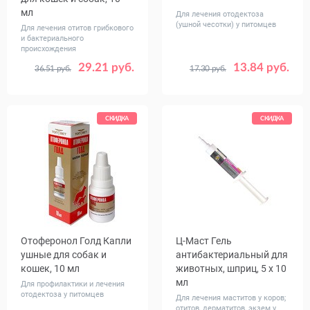
мл
Для лечения отодектоза
(ушной чесотки) у питомцев
Для лечения отитов грибкового
и бактериального
происхождения
29.21 руб.
13.84 руб.
36.51 руб.
17.30 руб.
СКИДКА
СКИДКА
Отоферонол Голд Капли
Ц-Маст Гель
ушные для собак и
антибактериальный для
кошек, 10 мл
животных, шприц, 5 x 10
мл
Для профилактики и лечения
отодектоза у питомцев
Для лечения маститов у коров;
отитов, дерматитов, экзем у