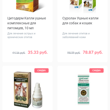
Цитодерм Капли ушные
Суролан Ушные капли
комплексные для
для собак и кошек
питомцев, 10 мл
Для лечения острых и
Для лечения отитов и
хронических отитов
заболеваний кожи
35.33 руб.
78.87 руб.
44.16 руб.
98.59 руб.
Объем,
15
30
мл
СКИДКА
СКИДКА