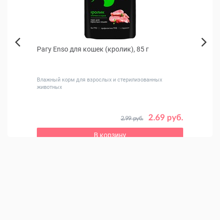
я
Рагу Enso для кошек (кролик), 85 г
Кани
Next
флак
Previous
Влажный корм для взрослых и стерилизованных
Для ле
животных
2.69 руб.
2.99 руб.
9 руб.
В корзину