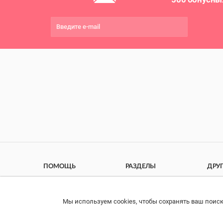
ПОМОЩЬ
РАЗДЕЛЫ
ДРУ
Связаться с нами
Каталог
Онла
Права потребителя
Ветаптека
Прои
Мы используем cookies, чтобы сохранять ваш поиск
Найдено :
2
импо
Образцы платежных
Бренды
документов
Возв