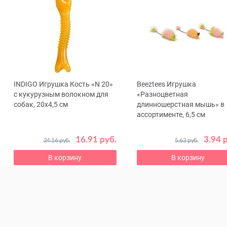
INDIGO Игрушка Кость «N 20»
Beeztees Игрушка
ous
с кукурузным волокном для
«Разноцветная
собак, 20x4,5 см
длинношерстная мышь» в
ассортименте, 6,5 см
16.91 руб.
3.94 
24.16 руб.
5.63 руб.
В корзину
В корзину