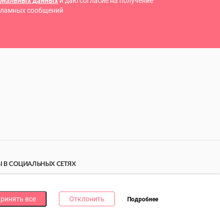
сональных данных
и даю согласие на получение
кламных сообщений
 В СОЦИАЛЬНЫХ СЕТЯХ
дпишись на наши соцсети и получи
10 бонусных
ллов
за каждую!
ринять все
Отклонить
Подробнее