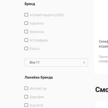
Бренд
Агроветзащита (АВЗ)
Apicenna
Neoterica
Астрафарм
Селаф
кошек
Elanco
Проти
лекар
Все 11
Вес
живот
кг
Линейка бренда
Смо
Инспектор
Дирофен
Supramil
СКИДКА