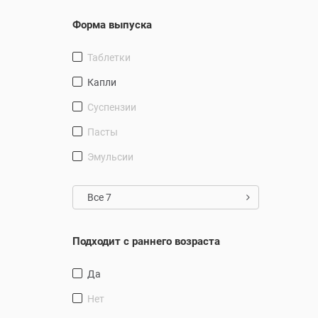
Форма выпуска
таблетки
капли
Суспензии
Пасты
Эмульсии
Все 7
Подходит с раннего возраста
Да
Нет