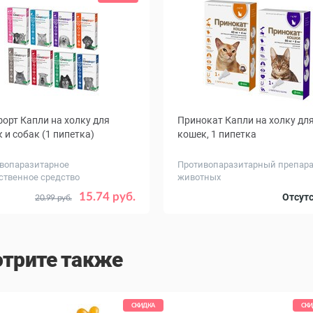
орт Капли на холку для
Принокат Капли на холку дл
 и собак (1 пипетка)
кошек, 1 пипетка
вопаразитарное
Противопаразитарный препара
ственное средство
животных
Вес
кошки, собаки - до 2.5
до 4
бо
15.74 руб.
Отсут
20.99 руб.
ного,
животного,
кошки - 2.6 - 7.5
кг
кошки - 7.6 - 10
собаки - 2.6 - 5
трите также
собаки - 5.1 - 10
собаки - 10.1 - 20
собаки 20.1 - 40
СКИДКА
СКИ