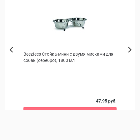
обак,
Beeztees Стойка-мини с двумя мисками для
Beez
Next
собак (серебро), 1800 мл
для к
Previous
9 руб.
47.95 руб.
В корзину