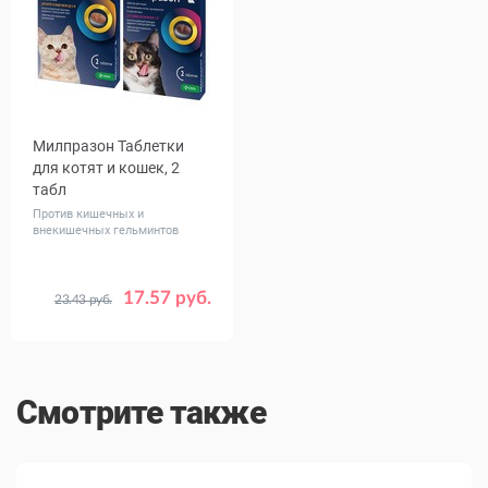
Милпразон Таблетки
для котят и кошек, 2
табл
Против кишечных и
внекишечных гельминтов
17.57 руб.
23.43 руб.
Вес
до 2
животного,
более 2
кг
Смотрите также