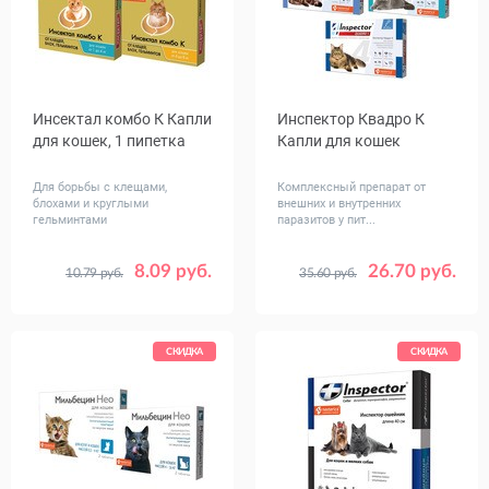
Инсектал комбо К Капли
Инспектор Квадро К
для кошек, 1 пипетка
Капли для кошек
Для борьбы с клещами,
Комплексный препарат от
блохами и круглыми
внешних и внутренних
гельминтами
паразитов у пит...
8.09 руб.
26.70 руб.
10.79 руб.
35.60 руб.
Вес
Вес
от 1 до 4
от 4 до 8 (3 пипетк
животного,
животного,
от 1 до 4 (1 пипетк
от 4 до 8
кг
кг
от 4 до 8 (1 пипетк
СКИДКА
СКИДКА
от 8 до 15 (1 пипетк