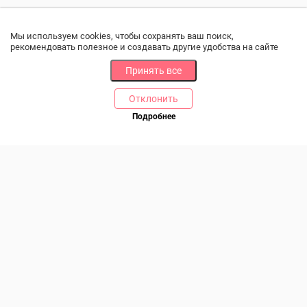
Мы используем cookies, чтобы сохранять ваш поиск,
рекомендовать полезное и создавать другие удобства на сайте
Принять все
Отклонить
РАЗДЕЛЫ
ДРУГОЕ
Подробнее
Позвоните нам
Каталог
Онлайн оплата
Ветаптека
Производители и импортеры
Бренды
Возврат товара
Доставка и оплата
Контакты
Программа лояльности
Статьи
Скидки
Карта сайта
Акции
ПОМОЩЬ