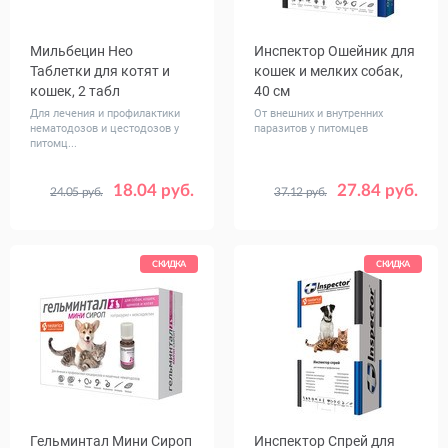
Мильбецин Нео
Инспектор Ошейник для
Таблетки для котят и
кошек и мелких собак,
кошек, 2 табл
40 см
Для лечения и профилактики
От внешних и внутренних
нематодозов и цестодозов у
паразитов у питомцев
питомц...
18.04 руб.
27.84 руб.
24.05 руб.
37.12 руб.
Вес
0.5 - 4
4 - 16
животного,
кг
СКИДКА
СКИДКА
Гельминтал Мини Сироп
Инспектор Спрей для