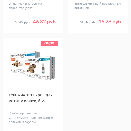
внешних и внутренних
антигельминтный препарат для
паразитов у пит...
питомцев
46.82 руб.
15.28 руб.
62.42 руб.
20.37 руб.
Вес
Вес
от 0.5 до 2
менее 4
животного,
животного,
от 2 до 8
более 4
кг
кг
от 8 до 16
СКИДКА
более 16
Гельминтал Cироп для
котят и кошек, 5 мл
Комбинированный
антигельминтный препарат с
запахом и вкусом ...