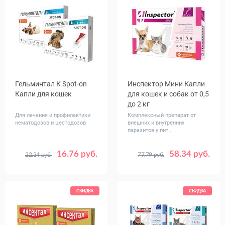
Гельминтал К Spot-on
Инспектор Мини Капли
Капли для кошек
для кошек и собак от 0,5
до 2 кг
Для лечения и профилактики
Комплексный препарат от
нематодозов и цестодозов
внешних и внутренних
паразитов у пит...
16.76 руб.
58.34 руб.
22.34 руб.
77.79 руб.
Вес
Упаковка
менее 4 (3 пипетки)
1 пипетка
животного,
от 4 до 10 (3 пипетки)
3 пипетки
кг
менее 4 (1 пипетка)
СКИДКА
СКИДКА
от 4 до 10 (1 пипетка)