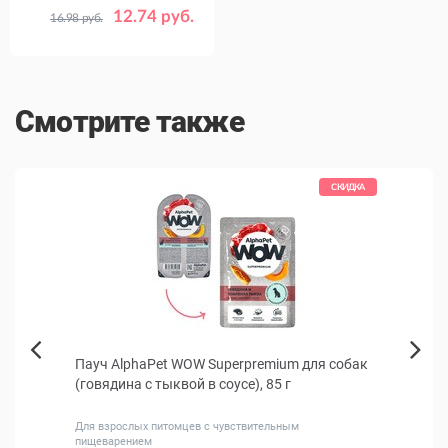
12.74 руб.
16.98 руб.
Вес
менее 4
животного,
более 4
кг
Смотрите также
СКИДКА
Пауч AlphaPet WOW Superpremium для собак
Сола
Next
о,
(говядина с тыквой в соусе), 85 г
табл
Previous
ных
Для взрослых питомцев с чувствительным
Антиб
пищеварением
дейст