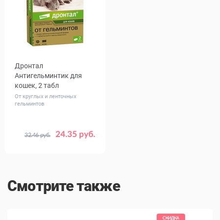
Дронтал
Антигельминтик для
кошек, 2 табл
От круглых и ленточных
гельминтов
24.35 руб.
32.46 руб.
Смотрите также
КИДКА
СКИДКА