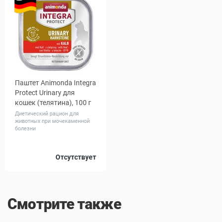
Паштет Animonda Integra
Protect Urinary для
кошек (телятина), 100 г
Диетический рацион для
животных при мочекаменной
болезни
Количество
Отсутствует
1
16
в упаковке,
шт.
Смотрите также