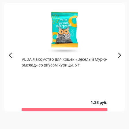
КИДКА
VEDA Лакомство для кошек «Веселый Мур-р-
Бинт
Next
рмелад» со вкусом курицы, 6 г
(син
Previous
я и
Эласт
 руб.
1.33 руб.
В корзину