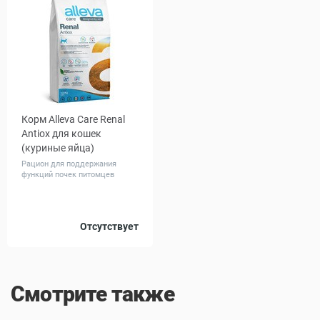
Корм Alleva Care Renal
Antiox для кошек
(куриные яйца)
Рацион для поддержания
функций почек питомцев
Вес, кг
Отсутствует
1.5
Смотрите также