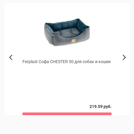
КИДКА
Ferplast Софа CHESTER 50 для собак и кошек
Корм 
Next
коше
Previous
х
Полны
питом
 руб.
219.59 руб.
В корзину