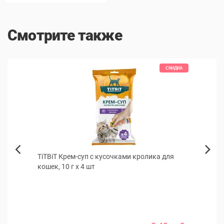
Смотрите также
КИДКА
СКИДКА
TiTBiT Крем-суп с кусочками кролика для
Паште
Next
кошек, 10 г х 4 шт
гречк
Previous
х
Для по
собак