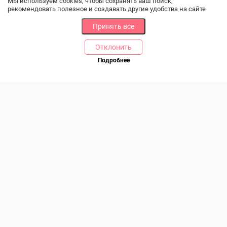
Мы используем cookies, чтобы сохранять ваш поиск,
рекомендовать полезное и создавать другие удобства на сайте
Принять все
Отклонить
РАЗДЕЛЫ
ДРУГОЕ
Подробнее
Позвоните нам
Каталог
Онлайн оплата
Ветаптека
Производители и импортеры
Бренды
Возврат товара
Доставка и оплата
Контакты
Программа лояльности
Статьи
Скидки
Карта сайта
Акции
ПОМОЩЬ
Связаться с нами
Права потребителя