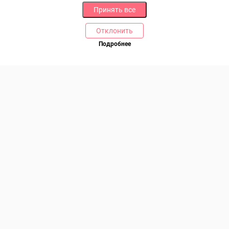
Принять все
Отклонить
РАЗДЕЛЫ
ДРУГОЕ
Подробнее
Позвоните нам
Каталог
Онлайн оплата
Ветаптека
Производители и импортеры
Бренды
Возврат товара
Доставка и оплата
Контакты
Программа лояльности
Статьи
Скидки
Карта сайта
Акции
ПОМОЩЬ
Связаться с нами
Права потребителя
Образцы платежных документов