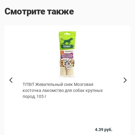
Смотрите также
КИДКА
 для
TiTBiT Жевательный снек Мозговая
Вето
Next
косточка лакомство для собак крупных
собак
Previous
пород, 105 г
Против
жароп
 руб.
4.39 руб.