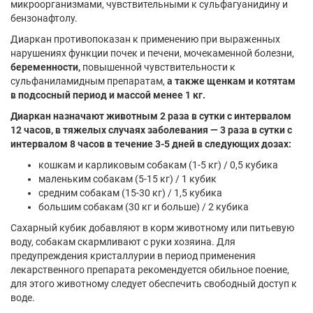
микроорганизмами, чувствительными к сульфагуанидину и
бензонафтолу.
Диаркан противопоказан к применению при выраженных
нарушениях функции почек и печени, мочекаменной болезни,
беременности,
повышенной чувствительности к
сульфаниламидным препаратам,
а также щенкам и котятам
в подсосный период и массой менее 1 кг.
Диаркан назначают животным 2 раза в сутки с интервалом
12 часов, в тяжелых случаях заболевания — 3 раза в сутки с
интервалом 8 часов в течение 3-5 дней в следующих дозах:
кошкам и карликовым собакам (1-5 кг) / 0,5 кубика
маленьким собакам (5-15 кг) / 1 кубик
средним собакам (15-30 кг) / 1,5 кубика
большим собакам (30 кг и больше) / 2 кубика
Сахарный кубик добавляют в корм животному или питьевую
воду, собакам скармливают с руки хозяина. Для
предупреждения кристаллурии в период применения
лекарственного препарата рекомендуется обильное поение,
для этого животному следует обеспечить свободный доступ к
воде.