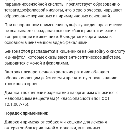
парааминобензойной кислоты, препятствует образованию
тетрагидрофолиевой кислоты, что в свою очередь нарушает
образование пуриновых и пиримидиновых оснований.
При пероральном применении сульфагуанидин практически
не всасывается, создавая высокие бактериостатические
концентрации в кишечнике. Выводится из организма в
основном в неизменном виде с фекалиями.
Бензонафтол распадается в кишечнике на бензойную кислоту
и В-нафтол, которые оказывают антисептическое действие,
выводится с мочой и фекалиями.
Экстракт лекарственного растения ратании обладает
обволакивающим действием и препятствует всасыванию
токсинов в кровь.
Диаркан по степени воздействия на организм относится к
малоопасным веществам (4 класс опасности по ГОСТ
12.1.007-76).
Порядок применения:
Диаркан применяют собакам и кошкам для лечения
энтеритов бактериальной этиологии, вызванных