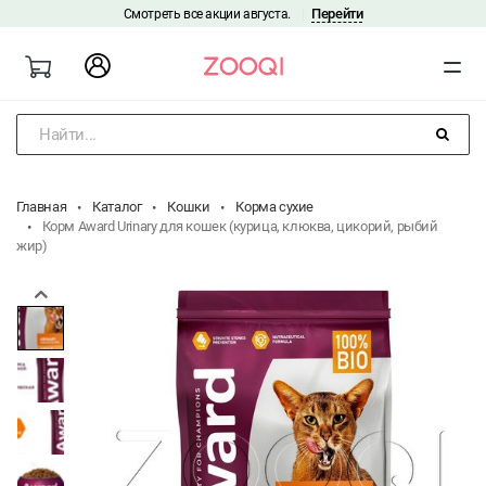
Перейти
Смотреть все акции августа.
|
Найти...
Главная
Каталог
Кошки
Корма сухие
Корм Award Urinary для кошек (курица, клюква, цикорий, рыбий
жир)