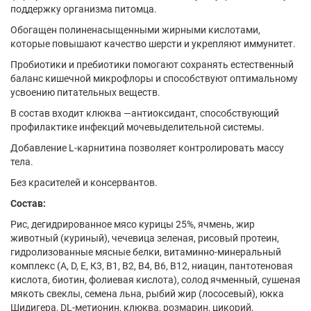
поддержку организма питомца.
Обогащен полиненасыщенными жирными кислотами,
которые повышают качество шерсти и укрепляют иммунитет.
Пробиотики и пребиотики помогают сохранять естественный
баланс кишечной микрофлоры и способствуют оптимальному
усвоению питательных веществ.
В состав входит клюква —антиоксидант, способствующий
профилактике инфекций мочевыделительной системы.
Добавление L-карнитина позволяет контролировать массу
тела.
Без красителей и консервантов.
Состав:
Рис, дегидрированное мясо курицы 25%, ячмень, жир
животный (куриный), чечевица зеленая, рисовый протеин,
гидролизованные мясные белки, витаминно-минеральный
комплекс (А, D, E, К3, В1, В2, В4, В6, В12, ниацин, пантотеновая
кислота, биотин, фолиевая кислота), солод ячменный, сушеная
мякоть свеклы, семена льна, рыбий жир (лососевый), юкка
Шидигера, DL-метионин, клюква, розмарин, цикорий,