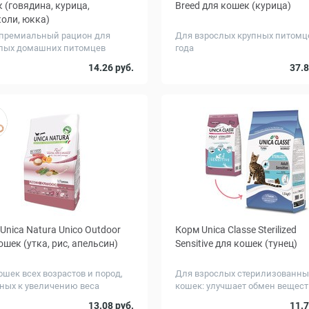
 (говядина, курица,
Breed для кошек (курица)
оли, юкка)
премиальный рацион для
Для взрослых крупных питомце
лых домашних питомцев
года
..
г
Вес, кг
0.4
1.5
1.5
14.26 руб.
37.8
Unica Natura Unico Outdoor
Корм Unica Classe Sterilized
ошек (утка, рис, апельсин)
Sensitive для кошек (тунец)
ошек всех возрастов и пород,
Для взрослых стерилизованны
ных к увеличению веса
кошек: улучшает обмен вещест
г
Вес, кг
0.35
1.5
0.3
13.08 руб.
11.7