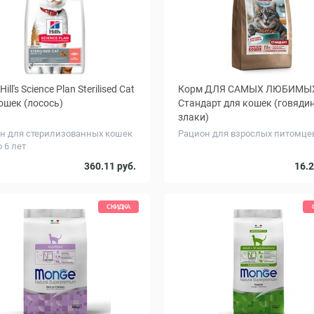
ill's Science Plan Sterilised Cat
Корм ДЛЯ САМЫХ ЛЮБИМЫ
ошек (лосось)
Стандарт для кошек (говядин
злаки)
н для стерилизованных кошек
Рацион для взрослых питомце
о 6 лет
г
Вес, кг
3
10
0.33
1.2
360.11 руб.
16.2
СКИДКА