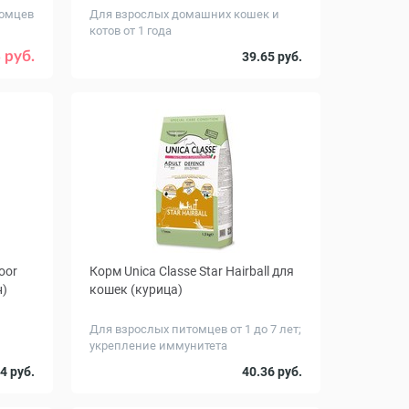
томцев
Для взрослых домашних кошек и
котов от 1 года
Вес, кг
4
1.5
10
 руб.
39.65 руб.
10
oor
Корм Unica Classe Star Hairball для
н)
кошек (курица)
Для взрослых питомцев от 1 до 7 лет;
укрепление иммунитета
Вес, кг
1.5
1.5
4 руб.
40.36 руб.