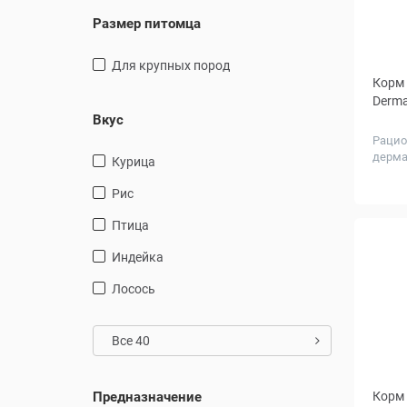
Размер питомца
для крупных пород
Корм 
Derma
Вкус
Рацио
дерма
курица
шерст.
Вес, к
рис
птица
индейка
лосось
Все 40
Предназначение
Корм 