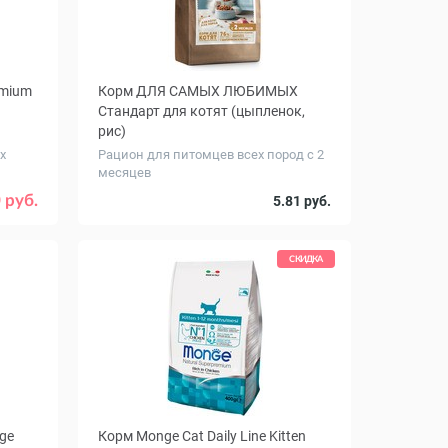
emium
Корм ДЛЯ САМЫХ ЛЮБИМЫХ
Стандарт для котят (цыпленок,
рис)
х
Рацион для питомцев всех пород с 2
месяцев
Вес, кг
7
0.33
1.2
 руб.
5.81 руб.
СКИДКА
rge
Корм Monge Cat Daily Line Kitten