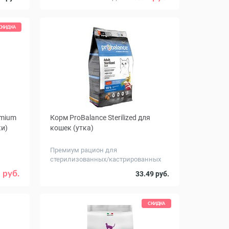
СКИДКА
emium
Корм ProBalance Sterilized для
ки)
кошек (утка)
Премиум рацион для
стерилизованных/кастрированных
питомцев
Вес, кг
7
1.8
10
 руб.
33.49 руб.
СКИДКА