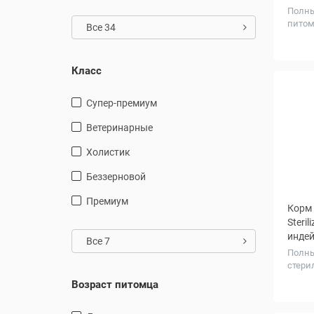
Полны
питом
Все 34
Вес, к
Класс
Супер-премиум
Ветеринарные
Холистик
Беззерновой
Премиум
Корм 
Steril
индей
Все 7
Полны
стери
Вес, к
Возраст питомца