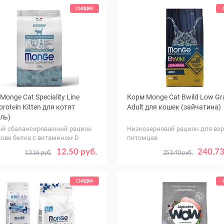
СКИДКА
Monge Cat Speciality Line
Корм Monge Cat Bwild Low Gr
rotein Kitten для котят
Adult для кошек (зайчатина)
ль)
й сбалансированный рацион
Низкозерновой рацион для вз
нове белка с витамином D
питомцев
г
Вес, кг
0.4
1.5
10
1.5
12.50 руб.
240.73
13.16 руб.
253.40 руб.
СКИДКА