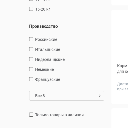
15-20 кг
Производство
Российские
Итальянские
Нидерландские
Корм 
Немецкие
для к
Французские
Диети
при з
Вес, к
Все 8
только товары в наличии