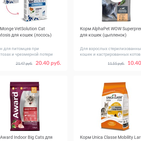
Monge VetSolution Cat
Корм AlphaPet WOW Superpr
tosis для кошек (лосось)
для кошек (цыпленок)
н для питомцев при
Для взрослых стерилизованны
тозах и чрезмерной потери
кошек и кастрированных котов
..
г
Вес, кг
0.4
1.5
0.35
0.75
1.5
20.40 руб.
10.40
21.47 руб.
11.55 руб.
Award Indoor Big Сats для
Корм Unica Classe Mobility La