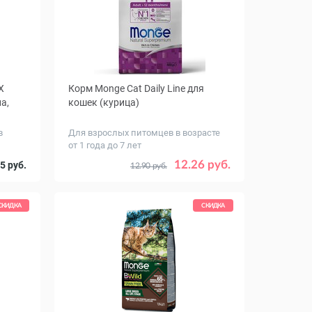
Х
Корм Monge Cat Daily Line для
а,
кошек (курица)
в
Для взрослых питомцев в возрасте
от 1 года до 7 лет
Вес, кг
2.9
0.4
1.5
10
12.26 руб.
5 руб.
12.90 руб.
СКИДКА
СКИДКА