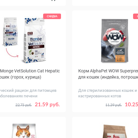
СКИДКА
Monge VetSolution Cat Hepatic
Корм AlphaPet WOW Superpr
ошек (горох, курица)
для кошек (индейка, потрош
ческий рацион для питомцев
Для стерилизованных кошек и
аболеваниях печени
кастрированных котов
г
Вес, кг
0.4
1.5
0.35
0.75
1.5
21.59 руб.
10.25
22.73 руб.
11.39 руб.