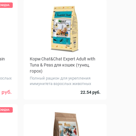
СКИДКА
ain
Корм Chat&Chat Expert Adult with
Tuna & Peas для кошек (тунец,
горох)
рослых
Полный рацион для укрепления
иммунитета взрослых животных
Вес, кг
10
2
14
 руб.
22.54 руб.
СКИДКА