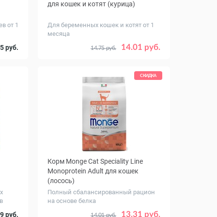
для кошек и котят (курица)
в от 1
Для беременных кошек и котят от 1
месяца
Вес, кг
10
0.4
1.5
10
14.01 руб.
5 руб.
14.75 руб.
СКИДКА
Корм Monge Cat Speciality Line
Monoprotein Adult для кошек
(лосось)
х
Полный сбалансированный рацион
в
на основе белка
Вес, кг
1.5
0.4
1.5
10
13.31 руб.
9 руб.
14.01 руб.