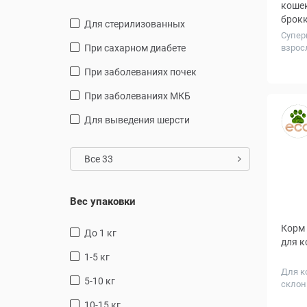
кошек
брокк
для стерилизованных
Супер
при сахарном диабете
взрос
крупн.
Вес, к
при заболеваниях почек
при заболеваниях МКБ
для выведения шерсти
Все 33
Вес упаковки
Корм 
до 1 кг
для к
1-5 кг
Для к
5-10 кг
склон
Вес, к
10-15 кг