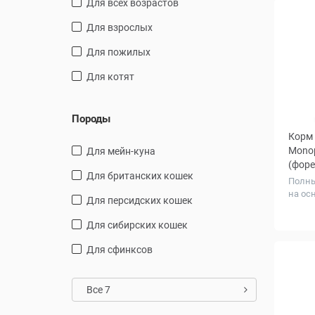
для всех возрастов
для взрослых
для пожилых
для котят
Породы
Корм 
Monop
Для мейн-куна
(форе
Для британских кошек
Полны
на ос
Для персидских кошек
Вес, к
Для сибирских кошек
для сфинксов
Все 7