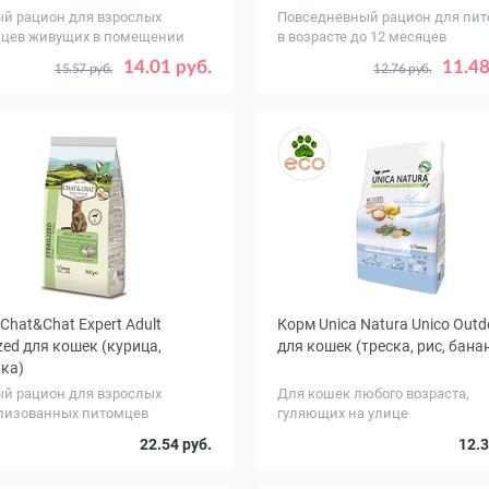
й рацион для взрослых
Повседневный рацион для пи
цев живущих в помещении
в возрасте до 12 месяцев
г
Вес, кг
0.2
0.4
2
4
0.3
1.2
2
14.01 руб.
11.48
15.57 руб.
12.76 руб.
10
Chat&Chat Expert Adult
Корм Unica Natura Unico Outd
ized для кошек (курица,
для кошек (треска, рис, бана
ка)
й рацион для взрослых
Для кошек любого возраста,
лизованных питомцев
гуляющих на улице
г
Вес, кг
2
14
0.35
22.54 руб.
12.3