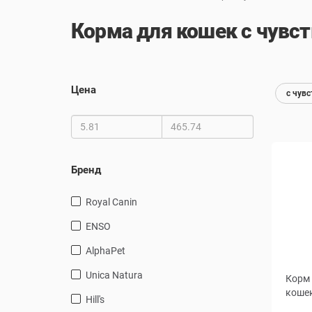
Корма для кошек с чувс
Цена
с чув
Бренд
Royal Canin
ENSO
AlphaPet
Unica Natura
Корм 
кошек
Hill's