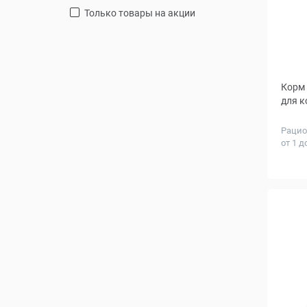
только товары на акции
Корм H
для к
Рацио
от 1 д
Вес, к