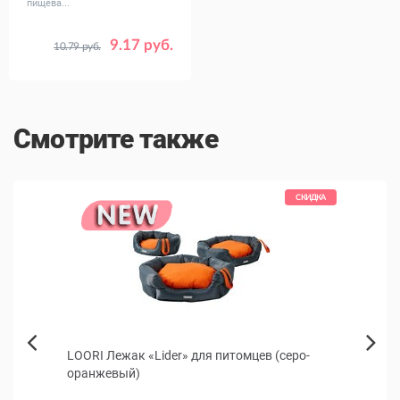
пищева...
9.17 руб.
10.79 руб.
Вес, кг
0.4
1.5
Смотрите также
КИДКА
СКИДКА
ая,
LOORI Лежак «Lider» для питомцев (серо-
Корм 
Next
оранжевый)
коше
Previous