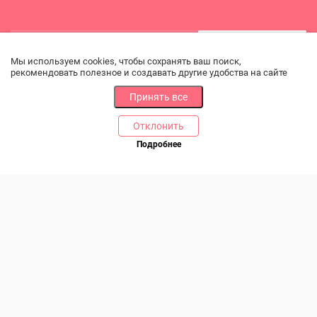
Подписаться
Мы используем cookies, чтобы сохранять ваш поиск,
рекомендовать полезное и создавать другие удобства на сайте
Ознакомлен и соглашаюсь с условиями
Политики в
отношении обработки персональных данных
и даю
Принять все
согласие на получение новостных и рекламных
сообщений
Отклонить
Подробнее
Позвоните нам
РАЗДЕЛЫ
ДРУГОЕ
Каталог
Онлайн оплата
Ветаптека
Производители и импортеры
Бренды
Возврат товара
Доставка и оплата
Контакты
Программа лояльности
Статьи
Скидки
Карта сайта