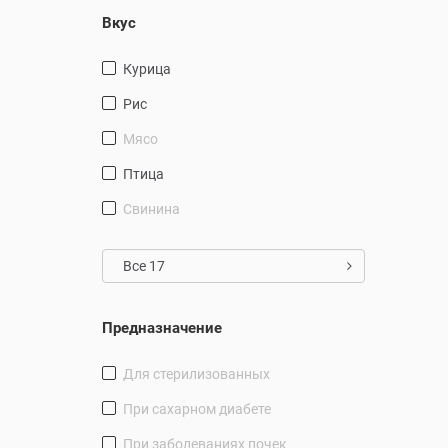
Вкус
курица
рис
мясо
птица
свинина
Все 17
Предназначение
для стерилизованных
при сахарном диабете
при заболеваниях почек