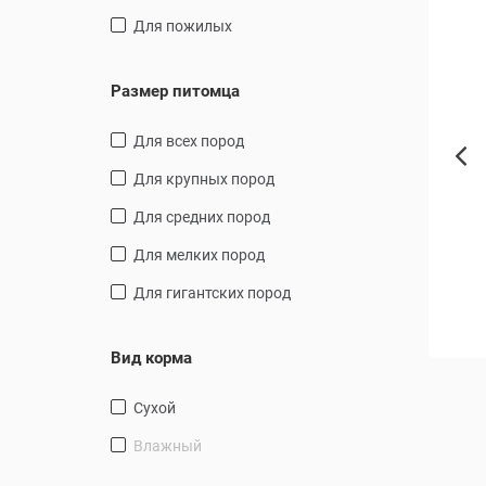
для пожилых
Размер питомца
для всех пород
для крупных пород
OMECAT Туалет для кошек,
ЛиветНео для кошек и мелких
Previ
7х27х11.5 см
собак, 50 мл
для средних пород
Для нормализации и улучшения
для мелких пород
работы печени, желчного
пузыря
для гигантских пород
16.66 руб.
16.46 руб.
20.82 руб.
19.36 руб.
В корзину
В корзину
Вид корма
Сухой
Влажный