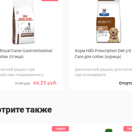
Royal Canin Gastrointestinal
Корм Hill's Prescription Diet j/d
обак (птица)
Care для собак (курица)
ческий рацион при
Диетический рацион для пито
ройствах пищеварения у
при остеоартрите
цев
г
Вес, кг
2
15
1.5
4
12
66.25 руб.
Отсут
77.94 руб.
трите также
СКИДКА
СКИ