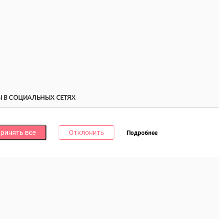
 В СОЦИАЛЬНЫХ СЕТЯХ
дпишись на наши соцсети и получи
10 бонусных
ллов
за каждую!
ринять все
Отклонить
Подробнее
литика в отношении обработки файлов cookie
литика в отношении обработки персональных данных
литика о видеонаблюдении и аудиофиксации