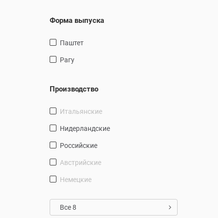
Форма выпуска
Паштет
Рагу
Производство
Итальянские
Нидерландские
Российские
Австрийские
Немецкие
Все 8