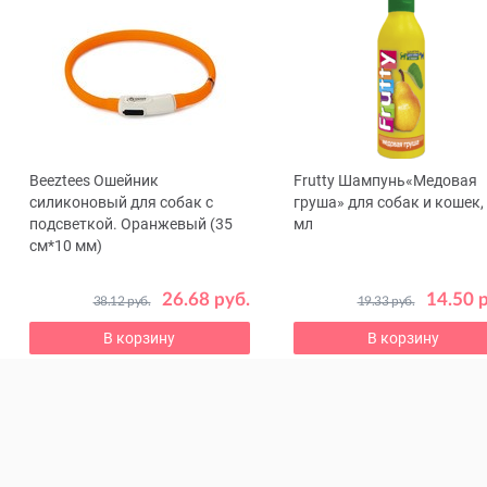
Beeztees Ошейник
Frutty Шампунь«Медовая
ous
силиконовый для собак с
груша» для собак и кошек,
подсветкой. Оранжевый (35
мл
см*10 мм)
26.68 руб.
14.50 
38.12 руб.
19.33 руб.
В корзину
В корзину