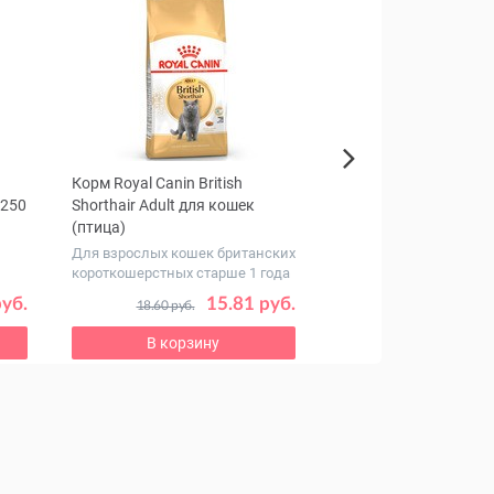
Корм Royal Canin British
Корм AlphaPet Super
Next
 250
Shorthair Adult для кошек
MONOPROTEIN для к
(птица)
котов (белая рыба)
Для взрослых кошек британских
Монобелковый рацион
короткошерстных старше 1 года
взрослых питомцев
руб.
15.81 руб.
17
18.60 руб.
20.37 руб.
В корзину
В корзину