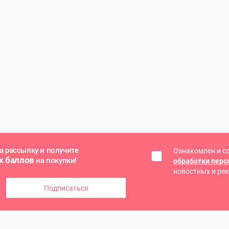
а рассылку и получите
Ознакомлен и с
х баллов
на покупки!
обработки пер
новостных и ре
Подписаться