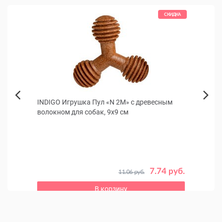
КИДКА
СКИДКА
INDIGO Игрушка Пул «N 2М» с древесным
УЮТН
Next
волокном для собак, 9x9 см
Previous
в
 руб.
7.74 руб.
11.06 руб.
В корзину