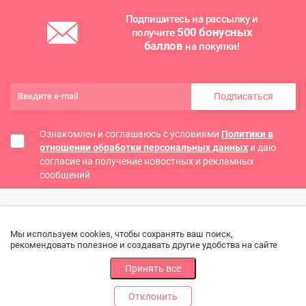
Подпишитесь на рассылку и
500 бонусных
получите
баллов
на покупки!
Подписаться
Ознакомлен и соглашаюсь с условиями
Политики в
отношении обработки персональных данных
и даю
согласие на получение новостных и рекламных
сообщений
Мы используем cookies, чтобы сохранять ваш поиск,
рекомендовать полезное и создавать другие удобства на сайте
Принять все
Отклонить
РАЗДЕЛЫ
ДРУГОЕ