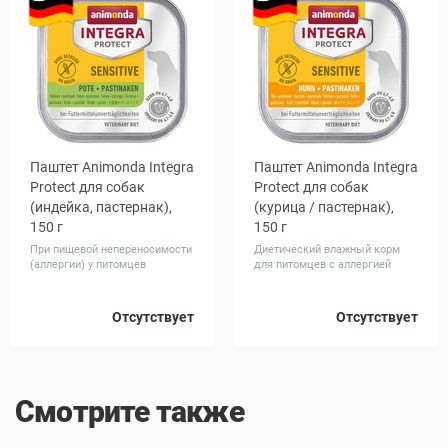
Паштет Animonda Integra
Паштет Animonda Integra
Protect для собак
Protect для собак
(индейка, пастернак),
(курица / пастернак),
150 г
150 г
При пищевой непереносимости
Диетический влажный корм
(аллергии) у питомцев
для питомцев с аллергией
Количество
Количество
Отсутствует
Отсутствует
1
22
1
11
в упаковке,
в упаковке,
шт.
шт.
Смотрите также