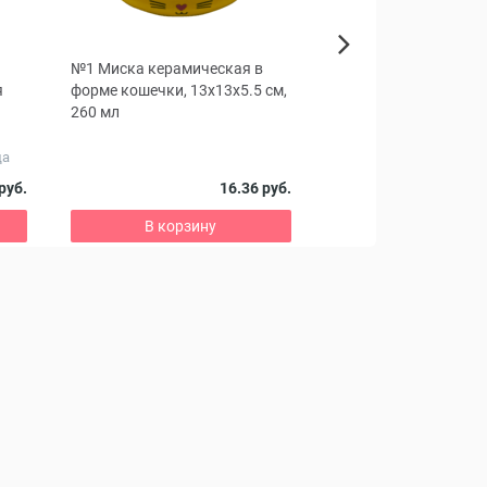
№1 Миска керамическая в
Килтикс Ошейник дл
Next
я
форме кошечки, 13x13x5.5 см,
260 мл
От блох, вшей, власое
да
иксодовых клещей
65
руб.
16.36 руб.
87.23 руб.
В корзину
В корзину