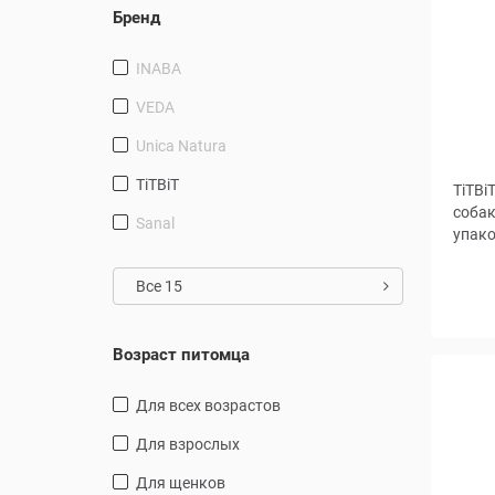
Бренд
INABA
VEDA
Unica Natura
TiTBiT
TiTBi
собак
Sanal
упако
Все 15
Возраст питомца
для всех возрастов
для взрослых
для щенков