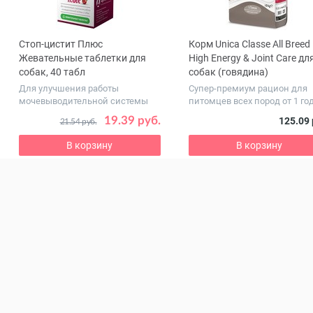
Стоп-цистит Плюс
Корм Unica Classe All Breed
ous
Жевательные таблетки для
High Energy & Joint Care дл
собак, 40 табл
собак (говядина)
Для улучшения работы
Супер-премиум рацион для
мочевыводительной системы
питомцев всех пород от 1 го
19.39 руб.
125.09 
21.54 руб.
В корзину
В корзину