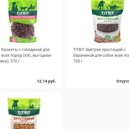
T Крокеты с говядиной для
TiTBiT Завтрак хрустящий с
 всех пород (XXL выгодная
бараниной для собак всех по
вка), 370 г
700 г
12.14 руб.
Отсут