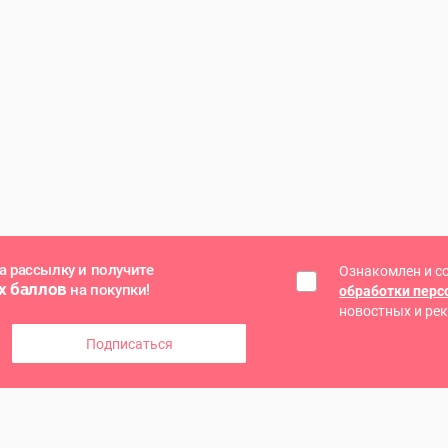
а рассылку и получите
Ознакомлен и с
х баллов
на покупки!
обработки пер
новостных и ре
Подписаться