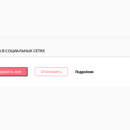
 В СОЦИАЛЬНЫХ СЕТЯХ
дпишись на наши соцсети и получи
10 бонусных
ллов
за каждую!
ринять все
Отклонить
Подробнее
литика в отношении обработки файлов cookie
литика в отношении обработки персональных данных
литика о видеонаблюдении и аудиофиксации