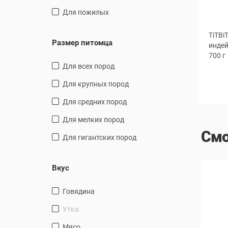
для пожилых
TiTBi
Размер питомца
индей
700 г
для всех пород
для крупных пород
для средних пород
для мелких пород
Смо
для гигантских пород
Вкус
говядина
утка
мясо