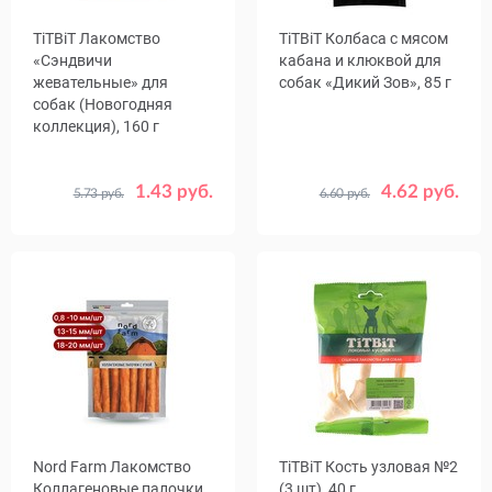
TiTBiT Лакомство
TiTBiT Колбаса с мясом
«Сэндвичи
кабана и клюквой для
жевательные» для
собак «Дикий Зов», 85 г
собак (Новогодняя
коллекция), 160 г
1.43 руб.
4.62 руб.
5.73 руб.
6.60 руб.
Срок
Срок
03.10.26
05.12.26
годности
годности
Nord Farm Лакомство
TiTBiТ Кость узловая №2
Коллагеновые палочки
(3 шт), 40 г