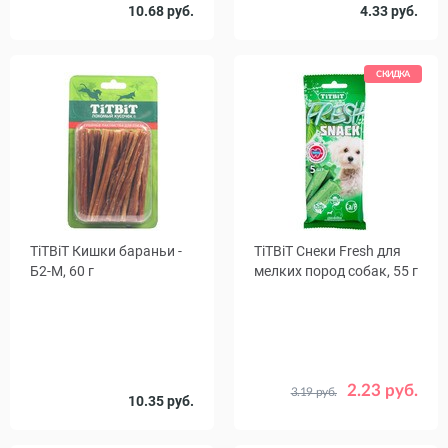
10.68 руб.
4.33 руб.
СКИДКА
TiTBiT Кишки бараньи -
TiTBiТ Снеки Fresh для
Б2-M, 60 г
мелких пород собак, 55 г
2.23 руб.
3.19 руб.
Количество
10.35 руб.
1
18
в упаковке,
шт.