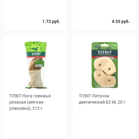
Количество
1.72 руб.
4.55 руб.
1
20
в упаковке,
шт.
TiTBiT Нога говяжья
TiTBiT Пятачок
резаная (мягкая
диетический Б2 M, 20 г
упаковка), 312 г