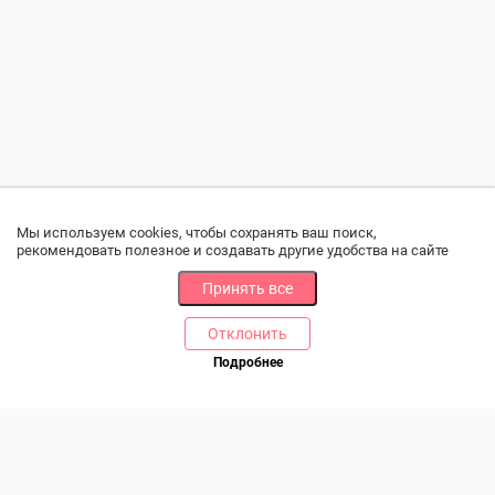
Мы используем cookies, чтобы сохранять ваш поиск,
рекомендовать полезное и создавать другие удобства на сайте
Принять все
Отклонить
РАЗДЕЛЫ
ДРУГОЕ
Подробнее
Позвоните нам
Каталог
Онлайн оплата
Ветаптека
Производители и импортеры
Бренды
Возврат товара
Доставка и оплата
Контакты