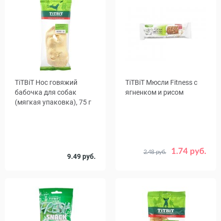
TiTBiТ Нос говяжий
TiTBiТ Мюсли Fitness с
бабочка для собак
ягненком и рисом
(мягкая упаковка), 75 г
1.74 руб.
2.48 руб.
Количество
9.49 руб.
1
16
в упаковке,
шт.
Срок
07.11.26
годности