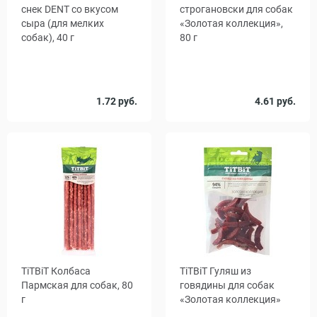
снек DENT со вкусом
строгановски для собак
сыра (для мелких
«Золотая коллекция»,
собак), 40 г
80 г
Количество
1.72 руб.
4.61 руб.
1
20
в упаковке,
шт.
TiTBiТ Колбаса
TiTBiТ Гуляш из
Пармская для собак, 80
говядины для собак
г
«Золотая коллекция»