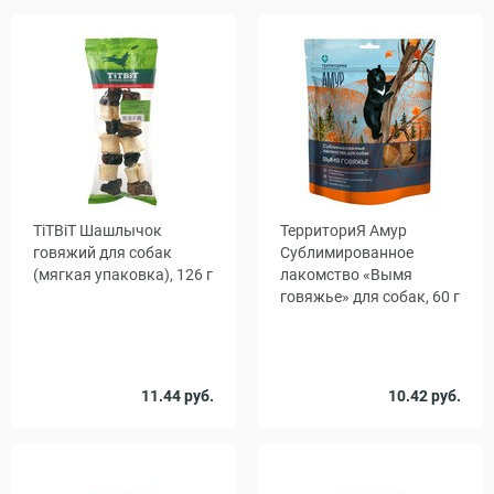
шт.
TiTBiT Шашлычок
ТерриториЯ Амур
говяжий для собак
Сублимированное
(мягкая упаковка), 126 г
лакомство «Вымя
говяжье» для собак, 60 г
Количество
Количество
11.44 руб.
10.42 руб.
1
35
1
25
, уп.
, уп.