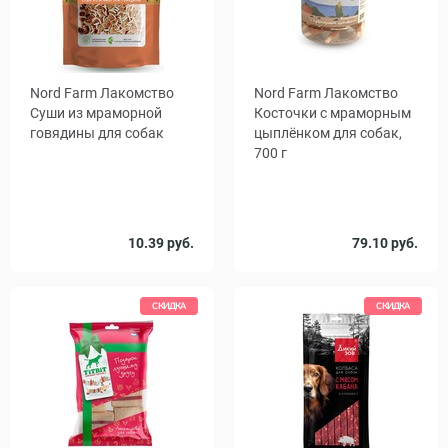
Nord Farm Лакомство
Nord Farm Лакомство
Суши из мраморной
Косточки с мраморным
говядины для собак
цыплёнком для собак,
700 г
Вес, г
10.39 руб.
79.10 руб.
90
800
СКИДКА
СКИДКА