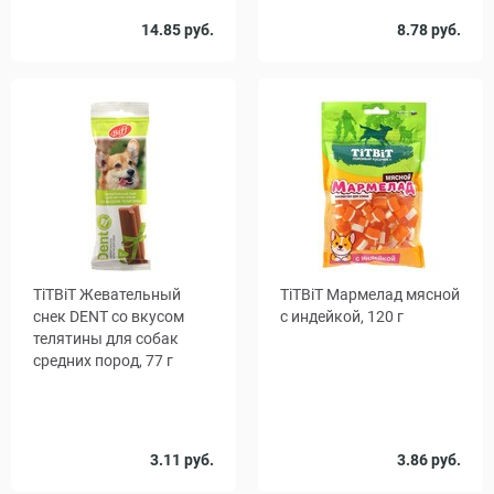
Количество
14.85 руб.
8.78 руб.
1
15
в упаковке,
шт.
TiTBiT Жевательный
TiTBiT Мармелад мясной
снек DENT со вкусом
с индейкой, 120 г
телятины для собак
средних пород, 77 г
Количество
Количество
3.11 руб.
3.86 руб.
1
14
1
20
в упаковке,
, уп.