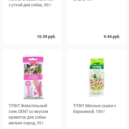
с уткой для собак, 90 г
Размер
10.39 руб.
9.44 руб.
8 x 10 мм
13 x 15 мм
18 x 20 мм
TiTBiТ Жевательный
TiTBiТ Мясные сушки с
снек DENT со вкусом
бараниной, 100 г
креветок для собак
мелких пород, 35 г