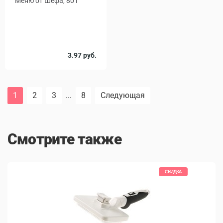
Меню от Шефа, 80 г
3.97 руб.
1
2
3
...
8
Следующая
Смотрите также
КИДКА
СКИДКА