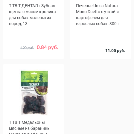
TiTBiT ДЕНТАЛ+ Зубная
Печенье Unica Natura
щетка с мясом кролика
Mono Duetto с уткой и
для собак маленьких
картофелем для
пород, 13 г
взрослых собак, 300 г
0.84 руб.
1.20 руб.
Количество
11.05 руб.
1
35
, уп.
Срок
02.12.26
годности
TiTBiТ Медальоны
мясные из баранины