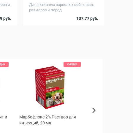
еров и
Для активных взрослых собак всех
размеров и пород
Вес, кг
20
20
9 руб.
137.77 руб.
ДКА
СКИДКА
ят и
Марбофлокс 2% Раствор для
Эмицидин Капсулы д
Next
инъекций, 20 мл
и кошек, 30 капс