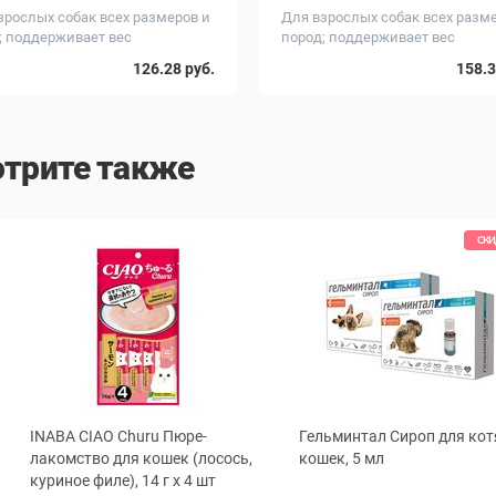
зрослых собак всех размеров и
Для взрослых собак всех разм
; поддерживает вес
пород; поддерживает вес
г
Вес, кг
20
126.28 руб.
158.3
трите также
СКИ
INABA CIAO Churu Пюре-
Гельминтал Cироп для кот
ous
лакомство для кошек (лосось,
кошек, 5 мл
куриное филе), 14 г x 4 шт