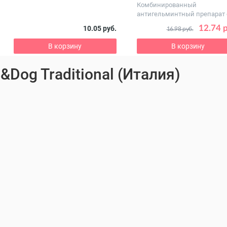
Комбинированный
антигельминтный препарат 
запахом и вкусом ...
12.74 
10.05 руб.
16.98 руб.
В корзину
В корзину
&Dog Traditional (Италия)