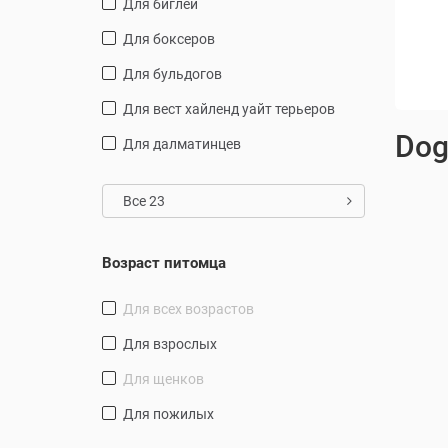
Для биглей
упер-премиум рацион для
Антибактериальный препарат
итомцев мелких пород от 10
широкого спектра действия
Для боксеров
есяцев
14.90 руб.
27.27 руб.
16.55 руб.
Для бульдогов
В корзину
В корзину
Для вест хайленд уайт терьеров
Dog
Для далматинцев
Все 23
Возраст питомца
для всех возрастов
для взрослых
для щенков
для пожилых