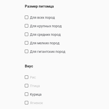
Размер питомца
для всех пород
для крупных пород
для средних пород
для мелких пород
для гигантских пород
Вкус
рис
птица
курица
ягненок