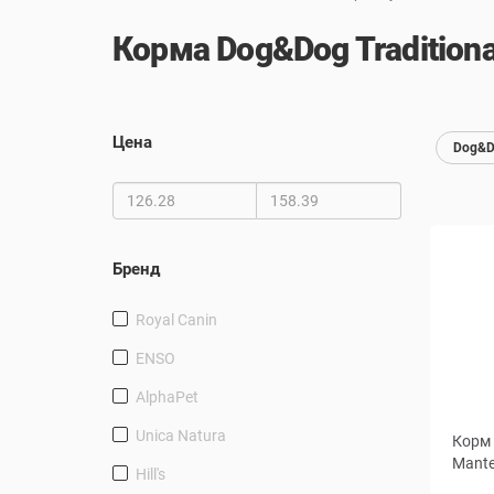
Корма Dog&Dog Traditiona
Цена
Dog&Do
Бренд
Royal Canin
ENSO
AlphaPet
Unica Natura
Корм 
Mante
Hill's