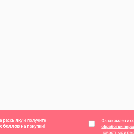
а рассылку и получите
Ознакомлен и с
х баллов
на покупки!
обработки пер
новостных и ре