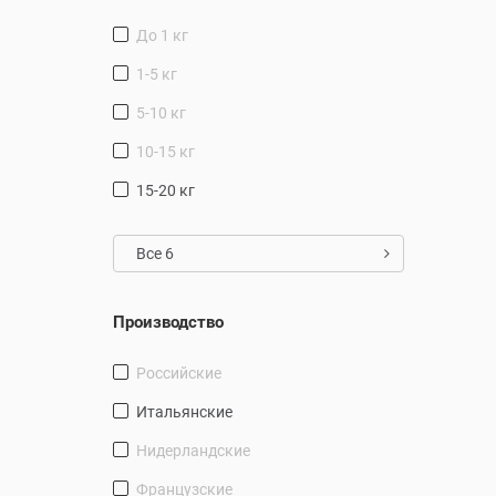
до 1 кг
1-5 кг
5-10 кг
10-15 кг
15-20 кг
Все 6
Производство
Российские
Итальянские
Нидерландские
Французские