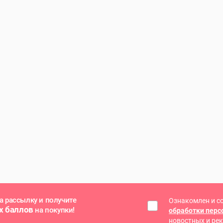
а рассылку и получите
Ознакомлен и с
х баллов
на покупки!
обработки пер
новостных и ре