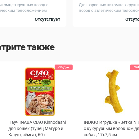
итомцев крупных пород с
Для взрослых питомцев крупн
ическим телосложением
пород с атлетическим телослож
г
Вес, кг
12
Отсутствует
Отсут
трите также
СКИДКА
СКИ
Пауч INABA CIAO Kinnodashi
INDIGO Игрушка «Ветка N 
ous
для кошек (тунец Магуро и
с кукурузным волокном д
Кацуо, сёмга), 60 г
собак, 17x7,5 см