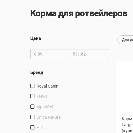
Корма для ротвейлеров
Цена
Для р
Бренд
Royal Canin
ENSO
AlphaPet
Unica Natura
Корм 
Large
Hill's
(кури