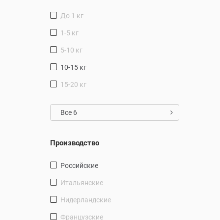
до 1 кг
1-5 кг
5-10 кг
10-15 кг
15-20 кг
Все 6
Производство
Российские
Итальянские
Нидерландские
Французские