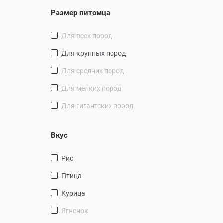
Размер питомца
для всех пород
для крупных пород
для средних пород
для мелких пород
для гигантских пород
Вкус
рис
птица
курица
ягненок