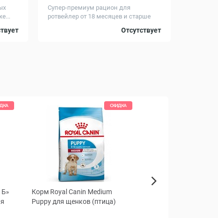
ых
Супер-премиум рацион для
е...
ротвейлер от 18 месяцев и старше
Вес, кг
14
12
ствует
Отсутствует
ДКА
СКИДКА
1Б»
Корм Royal Canin Medium
Рабена 2% Раствор д
Next
ля
Puppy для щенков (птица)
инъекций для собак 