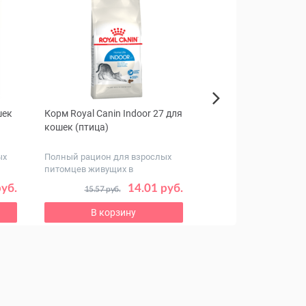
шек
Корм Royal Canin Indoor 27 для
Флексиэктив Таблет
Next
кошек (птица)
собак
ых
Полный рацион для взрослых
Для профилактики и 
питомцев живущих в
заболеваний опорно-
помещении
двигательного ...
руб.
14.01 руб.
21
15.57 руб.
23.96 руб.
В корзину
В корзину