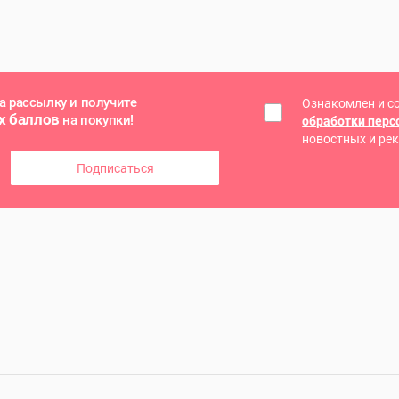
а рассылку и получите
Ознакомлен и с
х баллов
на покупки!
обработки пер
новостных и ре
Подписаться