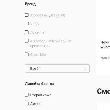
Бренд
Агроветзащита (АВЗ)
VEDA
Apicenna
АО завод «Ветеринарные
Чеми 
препараты»
живот
Green Life
Для о
Все 24
Линейка бренда
Смо
Вторая кожа
Доктор
СКИДКА