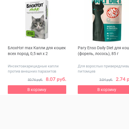
БлохНэт max Капли для кошек
Рагу Enso Daily Diet для ко
ous
всех пород, 0,5 мл x 2
(форель, лосось), 85 г
Инсектоакарицидные капли
Для взрослых привередлив
против внешних паразитов
питомцев
8.07 руб.
2.74 
10.76 руб.
3.04 руб.
В корзину
В корзину