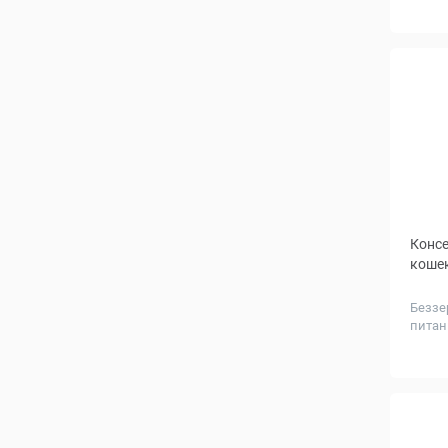
Колич
в упа
шт.
Консе
кошек
Беззе
питан
Колич
в упа
шт.