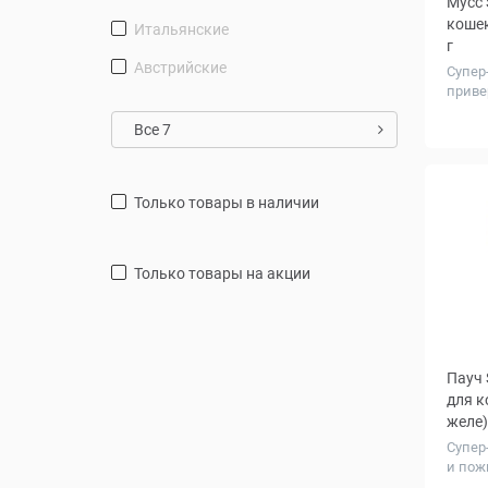
Мусс S
кошек
Итальянские
г
Австрийские
Супер
приве
Колич
Все 7
в упа
шт.
только товары в наличии
только товары на акции
Пауч 
для к
желе),
Супер
и пож