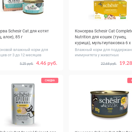
рва Schesir Cat для котят
Консерва Schesir Cat Complet
, алое), 85 г
Nutrition для кошек (тунец,
курица), мультиупаковка 6 x 
рновой влажный корм для
Влажный корм для поддержан
цев от 3 до 12 месяцев
иммунитета у животных
ество
Количество
1
14
1
4.46 руб.
19.28
5.25 руб.
22.68 руб.
ковке,
, уп.
СКИДКА