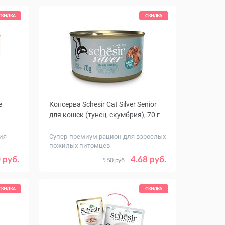
шт.
СКИДКА
СКИДКА
e
Консерва Schesir Cat Silver Senior
для кошек (тунец, скумбрия), 70 г
ия
Супер-премиум рацион для взрослых
пожилых питомцев
Количество
12
1
12
 руб.
4.68 руб.
5.50 руб.
в упаковке,
шт.
СКИДКА
СКИДКА