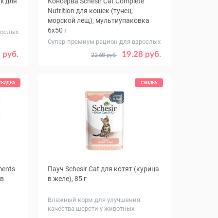
rk для
Консерва Schesir Cat Complete
Nutrition для кошек (тунец,
морской лещ), мультиупаковка
6x50 г
рослых
Супер-премиум рацион для взрослых
питомцев
Количество
12
1
8
 руб.
19.28 руб.
22.68 руб.
, уп.
СКИДКА
СКИДКА
ments
Пауч Schesir Cat для котят (курица
 в
в желе), 85 г
Влажный корм для улучшения
качества шерсти у животных