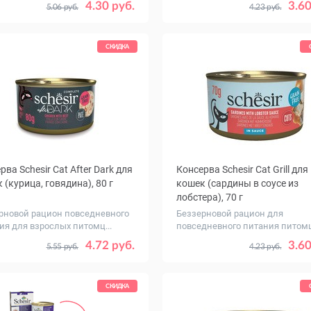
ество
Количество
1
12
1
4.30 руб.
3.60
5.06 руб.
4.23 руб.
ковке,
в упаковке,
шт.
СКИДКА
рва Schesir Cat After Dark для
Консерва Schesir Cat Grill для
 (курица, говядина), 80 г
кошек (сардины в соусе из
лобстера), 70 г
рновой рацион повседневного
Беззерновой рацион для
ия для взрослых питомц...
повседневного питания питом
ество
Количество
1
12
1
4.72 руб.
3.60
5.55 руб.
4.23 руб.
ковке,
в упаковке,
шт.
СКИДКА