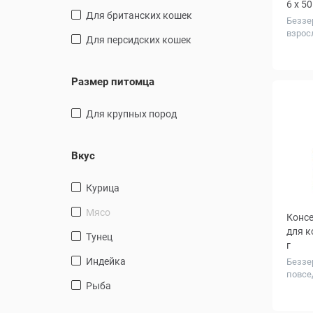
6 x 50
Для британских кошек
Беззе
взрос
Для персидских кошек
Колич
, уп.
Размер питомца
для крупных пород
Вкус
курица
мясо
Консе
для к
тунец
г
индейка
Беззе
повсе
рыба
Колич
в упа