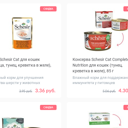
СКИДКА
Schesir Cat для кошек
Консерва Schesir Cat Complet
ца, тунец, креветка в желе),
Nutrition для кошек (тунец,
креветка в желе), 85 г
ый корм для улучшения
Влажный корм для поддержан
тва шерсти у животных
иммунитета у питомцев
ество
Количество
1
30
1
3.36 руб.
4.30
3.95 руб.
5.06 руб.
ковке,
в упаковке,
шт.
СКИДКА