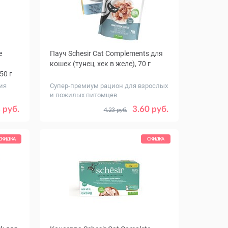
e
Пауч Schesir Cat Complements для
кошек (тунец, хек в желе), 70 г
50 г
ия
Супер-премиум рацион для взрослых
и пожилых питомцев
Количество
8
1
12
 руб.
3.60 руб.
4.23 руб.
в упаковке,
шт.
СКИДКА
СКИДКА