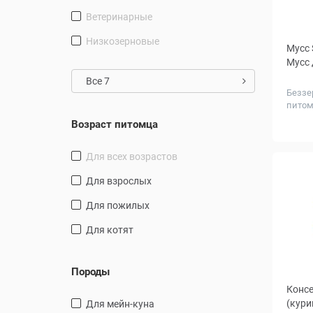
Ветеринарные
Низкозерновые
Мусс S
Мусс 
Все 7
Беззе
питом
Колич
Возраст питомца
в упа
шт.
для всех возрастов
для взрослых
для пожилых
Для котят
Породы
Консе
(кури
Для мейн-куна