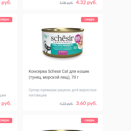
Количество
12
1
20
 руб.
4.32 руб.
5.08 руб.
в упаковке,
шт.
СКИДКА
СКИДКА
Консерва Schesir Cat для кошек
(тунец, морской лещ), 70 г
Супер-премиум рацион для взрослых
цам
питомцев
Количество
12
1
12
 руб.
3.60 руб.
4.23 руб.
в упаковке,
шт.
СКИДКА
СКИДКА