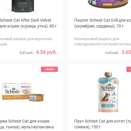
chesir Cat After Dark Velvet
Паштет Schesir Cat Grill для 
для кошек (курица, утка), 80 г
(скумбрия, сардины), 70 г
рновой рацион для взрослых
Беззерновой рацион для
цев
повседневного питания питом
ество
Количество
1
12
1
4.56 руб.
3.60
5.37 руб.
4.23 руб.
ковке,
в упаковке,
шт.
СКИДКА
рва Schesir Cat для кошек
Пауч Schesir Cat для котят (т
ца, тыква), мультиупаковка
сливки), 150 г