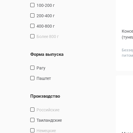
100-200 г
200-400 г
400-800 г
Консе
более 800 г
(тунец
Беззе
Форма выпуска
питом
Колич
Рагу
в упа
шт.
Паштет
Производство
Российские
Таиландские
Немецкие