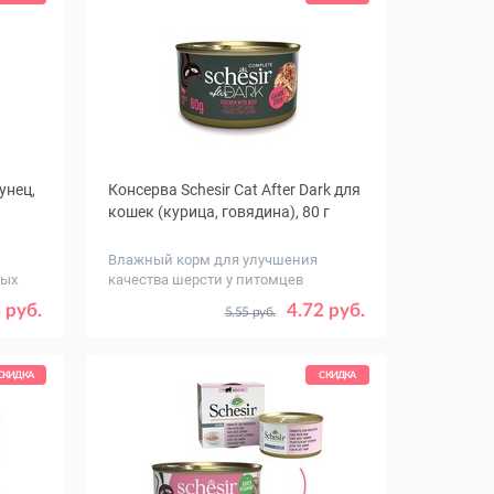
унец,
Консерва Schesir Cat After Dark для
кошек (курица, говядина), 80 г
Влажный корм для улучшения
лых
качества шерсти у питомцев
Количество
30
1
12
 руб.
4.72 руб.
5.55 руб.
в упаковке,
шт.
СКИДКА
СКИДКА