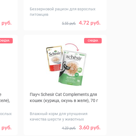
Беззерновой рацион для взрослых
питомцев
Количество
20
1
12
 руб.
4.72 руб.
5.55 руб.
в упаковке,
шт.
СКИДКА
СКИДКА
e
Пауч Schesir Cat Complements для
желе),
кошек (курица, окунь в желе), 70 г
рослых
Влажный корм для улучшения
качества шерсти у животных
Количество
8
1
12
 руб.
3.60 руб.
4.23 руб.
в упаковке,