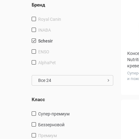
Бренд
Royal Canin
INABA
Schesir
ENSO
Консе
Nutri
AlphaPet
креве
Супер
и пож
Все 24
Колич
в упа
шт.
Класс
Супер-премиум
Беззерновой
Премиум