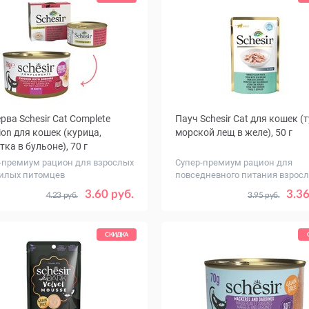
рва Schesir Cat Complete
Пауч Schesir Cat для кошек (т
tion для кошек (курица,
морской лещ в желе), 50 г
тка в бульоне), 70 г
-премиум рацион для взрослых
Супер-премиум рацион для
илых питомцев
повседневного питания взрос
живо...
ество
Количество
1
12
1
3.60 руб.
3.36
4.23 руб.
3.95 руб.
ковке,
в упаковке,
шт.
СКИДКА