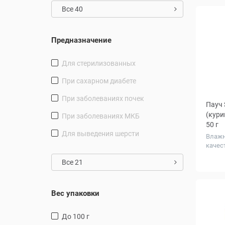
шт.
Все 40
Предназначение
для стерилизованных
при сахарном диабете
при заболеваниях почек
Пауч 
(кури
при заболеваниях МКБ
50 г
для выведения шерсти
Влажн
качес
Колич
Все 21
в упа
шт.
Вес упаковки
до 100 г