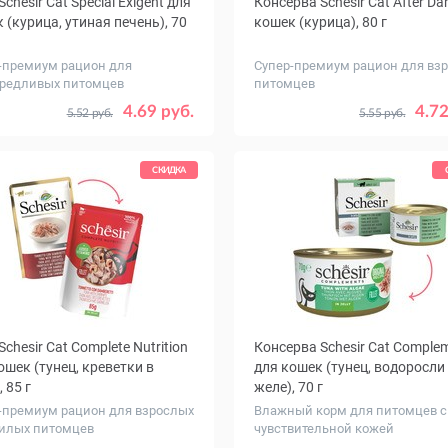
chesir Cat Special Exigent для
Консерва Schesir Cat After Da
 (курица, утиная печень), 70
кошек (курица), 80 г
-премиум рацион для
Супер-премиум рацион для вз
редливых питомцев
питомцев
ество
Количество
1
12
1
4.69 руб.
4.72
5.52 руб.
5.55 руб.
ковке,
в упаковке,
шт.
СКИДКА
Schesir Cat Complete Nutrition
Консерва Schesir Cat Comple
ошек (тунец, креветки в
для кошек (тунец, водоросли
 85 г
желе), 70 г
-премиум рацион для взрослых
Влажный корм для питомцев с
илых питомцев
чувствительной кожей