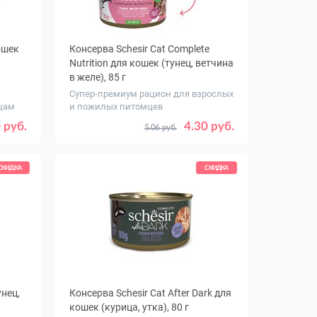
кошек
Консерва Schesir Cat Complete
Nutrition для кошек (тунец, ветчина
в желе), 85 г
Супер-премиум рацион для взрослых
цам
и пожилых питомцев
Количество
12
1
12
 руб.
4.30 руб.
5.06 руб.
в упаковке,
шт.
СКИДКА
СКИДКА
унец,
Консерва Schesir Cat After Dark для
кошек (курица, утка), 80 г