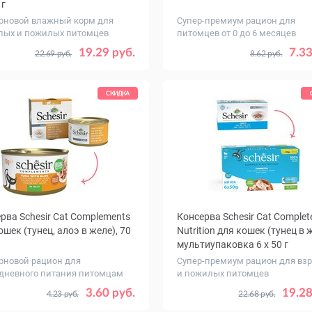
 г
рновой влажный корм для
Супер-премиум рацион для
лых и пожилых питомцев
питомцев от 0 до 6 месяцев
ество
Количество
1
8
1
19.29 руб.
7.33
22.69 руб.
8.62 руб.
в упаковке,
шт.
СКИДКА
рва Schesir Cat Complements
Консерва Schesir Cat Complet
ошек (тунец, алоэ в желе), 70
Nutrition для кошек (тунец в 
мультиупаковка 6 x 50 г
рновой рацион для
Супер-премиум рацион для вз
дневного питания питомцам
и пожилых питомцев
ество
Количество
1
12
1
3.60 руб.
19.28
4.23 руб.
22.68 руб.
ковке,
, уп.