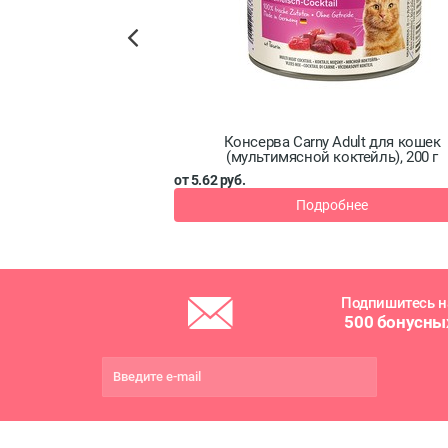
Previous
ult Milkies для кошек
Консерва Carny Adult для кошек
 начинкой), 100 г
(мультимясной коктейль), 200 г
от 5.62 руб.
бнее
Подробнее
Подпишитесь н
500 бонусны