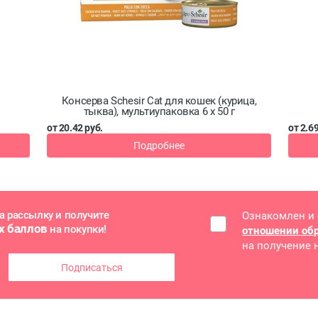
Консерва Schesir Cat для кошек (курица,
тыква), мультиупаковка 6 x 50 г
от 20.42 руб.
от 2.69
Подробнее
а рассылку и получите
Ознакомлен и
х баллов
на покупки!
отношении об
на получение
Подписаться