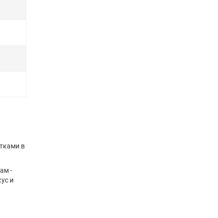
етками в
ам -
ус и