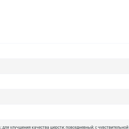
а
;
для улучшения качества шерсти
;
повседневный
;
с чувствительной