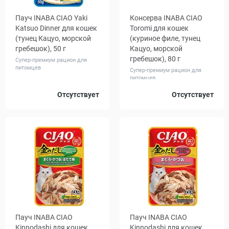
Пауч INABA CIAO Yaki
Консерва INABA CIAO
Katsuo Dinner для кошек
Toromi для кошек
(тунец Кацуо, морской
(куриное филе, тунец
гребешок), 50 г
Кацуо, морской
гребешок), 80 г
Супер-премиум рацион для
питомцев
Супер-премиум рацион для
питомцев
Количество
Количество
Отсутствует
Отсутствует
1
16
1
24
в упаковке,
в упаковке,
шт.
шт.
Пауч INABA CIAO
Пауч INABA CIAO
Kinnodashi для кошек
Kinnodashi для кошек