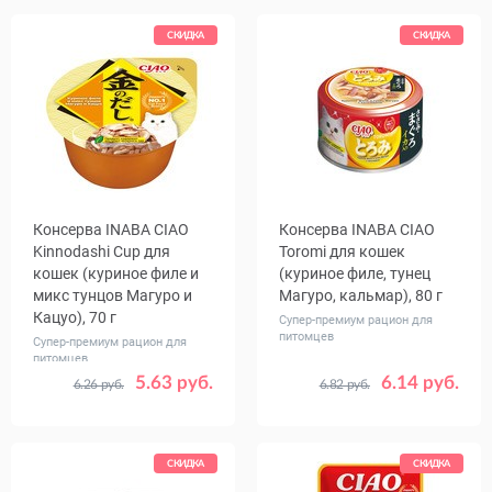
шт.
шт.
СКИДКА
СКИДКА
Консерва INABA CIAO
Консерва INABA CIAO
Kinnodashi Сup для
Toromi для кошек
кошек (куриное филе и
(куриное филе, тунец
микс тунцов Магуро и
Магуро, кальмар), 80 г
Кацуо), 70 г
Супер-премиум рацион для
питомцев
Супер-премиум рацион для
питомцев
5.63 руб.
6.14 руб.
6.26 руб.
6.82 руб.
Количество
Количество
1
6
1
24
в упаковке,
в упаковке,
шт.
шт.
СКИДКА
СКИДКА