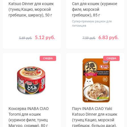
Katsuo Dinner для кошек
Сan для кошек (куриное
(тунец Кацио, морской
филе, морской
гребешок, ширасу), 50 г
гребешок), 85 г
Супер-премиум рацион для
питомцев
5.12 руб.
6.83 руб.
5.69 руб.
7.59 руб.
Количество
Количество
1
16
1
24
в упаковке,
в упаковке,
шт.
шт.
СКИДКА
СКИДКА
Консерва INABA CIAO
Пауч INABA CIAO Yaki
Toromi для кошек
Katsuo Dinner для кошек
(куриное филе, тунец
(тунец Кацио, морской
Магуро, сурими), 80 г
гребешок, бульон даси),