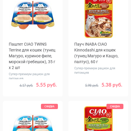
Паштет CIAO TWINS
Пауч INABA CIAO
Terrine для кошек (тунец
Kinnodashi для кошек
Магуро, куриное филе,
(тунец Магуро и Кацуо,
морской гребешок), 35 г
палтус), 60 г
х 2 шт
Супер-премиум рацион для
питомцев
Супер-премиум рацион для
питомцев
5.55 руб.
5.38 руб.
6.17 руб.
5.98 руб.
Количество
Количество
1
8
1
24
, уп.
в упаковке,
шт.
СКИДКА
СКИДКА