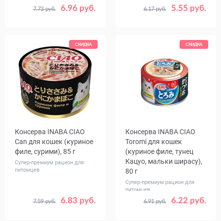
6.96 руб.
5.55 руб.
7.73 руб.
6.17 руб.
Количество
Количество
1
24
1
6
в упаковке,
в упаковке,
шт.
шт.
СКИДКА
СКИДКА
Консерва INABA CIAO
Консерва INABA CIAO
Сan для кошек (куриное
Toromi для кошек
филе, сурими), 85 г
(куриное филе, тунец
Кацуо, мальки ширасу),
Супер-премиум рацион для
питомцев
80 г
Супер-премиум рацион для
питомцев
6.83 руб.
6.22 руб.
7.59 руб.
6.91 руб.
Количество
Количество
1
24
1
24
в упаковке,
в упаковке,