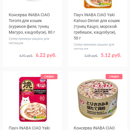
Консерва INABA CIAO
Пауч INABA CIAO Yaki
Toromi для кошек
Katsuo Dinner для кошек
(куриное филе, тунец
(тунец Кацуо, морской
Магуро, кацуобуси), 80 г
гребешок, кацуобуси),
50 г
Супер-премиум рацион для
питомцев
Супер-премиум рацион для
питомцев
6.22 руб.
5.12 руб.
6.91 руб.
5.69 руб.
Количество
Количество
1
24
1
16
в упаковке,
в упаковке,
шт.
шт.
СКИДКА
СКИДКА
Пауч INABA CIAO Yaki
Консерва INABA CIAO