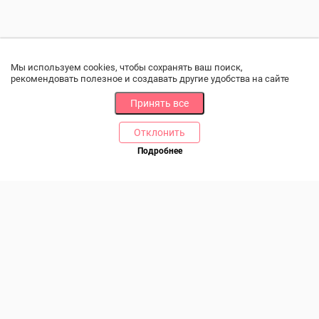
Мы используем cookies, чтобы сохранять ваш поиск,
рекомендовать полезное и создавать другие удобства на сайте
Принять все
Отклонить
РАЗДЕЛЫ
ДРУГОЕ
Подробнее
Позвоните нам
Каталог
Онлайн оплата
Ветаптека
Производители и импортеры
Бренды
Возврат товара
Доставка и оплата
Контакты
Программа лояльности
Статьи
Скидки
Карта сайта
Акции