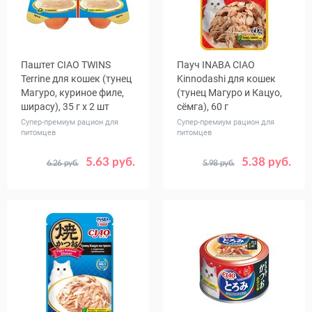
Паштет CIAO TWINS
Пауч INABA CIAO
Terrine для кошек (тунец
Kinnodashi для кошек
Магуро, куриное филе,
(тунец Магуро и Кацуо,
ширасу), 35 г х 2 шт
сёмга), 60 г
Супер-премиум рацион для
Супер-премиум рацион для
питомцев
питомцев
5.63 руб.
5.38 руб.
6.26 руб.
5.98 руб.
Количество
Количество
1
8
1
24
, уп.
в упаковке,
шт.