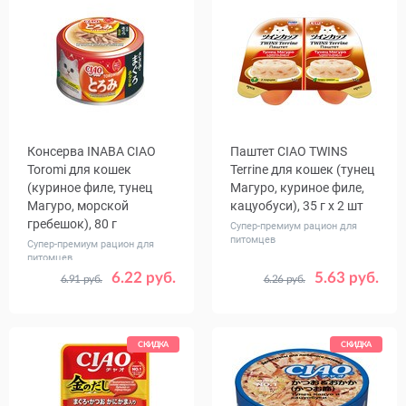
Консерва INABA CIAO
Паштет CIAO TWINS
Toromi для кошек
Terrine для кошек (тунец
(куриное филе, тунец
Магуро, куриное филе,
Магуро, морской
кацуобуси), 35 г х 2 шт
гребешок), 80 г
Супер-премиум рацион для
питомцев
Супер-премиум рацион для
питомцев
6.22 руб.
5.63 руб.
6.91 руб.
6.26 руб.
Количество
Количество
1
24
1
8
в упаковке,
, уп.
шт.
СКИДКА
СКИДКА