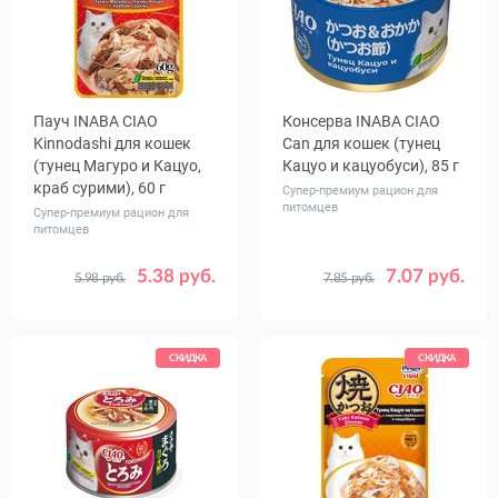
Пауч INABA CIAO
Консерва INABA CIAO
Kinnodashi для кошек
Сan для кошек (тунец
(тунец Магуро и Кацуо,
Кацуо и кацуобуси), 85 г
краб сурими), 60 г
Супер-премиум рацион для
питомцев
Супер-премиум рацион для
питомцев
5.38 руб.
7.07 руб.
5.98 руб.
7.85 руб.
Количество
Количество
1
24
1
24
в упаковке,
в упаковке,
шт.
шт.
СКИДКА
СКИДКА