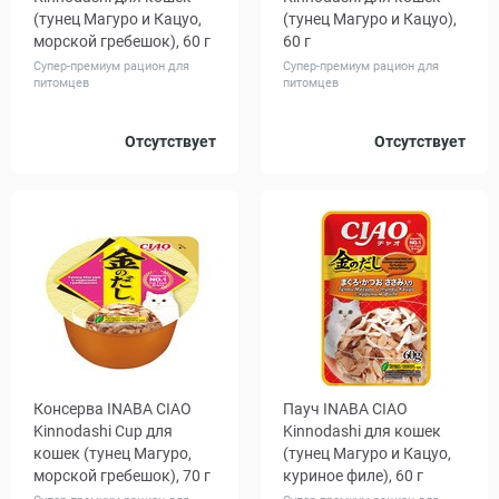
(тунец Магуро и Кацуо,
(тунец Магуро и Кацуо),
морской гребешок), 60 г
60 г
Супер-премиум рацион для
Супер-премиум рацион для
питомцев
питомцев
Количество
Количество
Отсутствует
Отсутствует
1
24
1
24
в упаковке,
в упаковке,
шт.
шт.
Консерва INABA CIAO
Пауч INABA CIAO
Kinnodashi Cup для
Kinnodashi для кошек
кошек (тунец Магуро,
(тунец Магуро и Кацуо,
морской гребешок), 70 г
куриное филе), 60 г