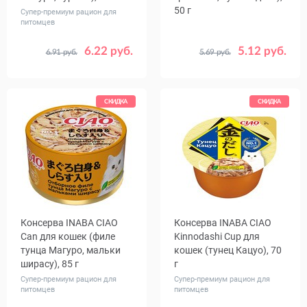
50 г
Супер-премиум рацион для
питомцев
6.22 руб.
5.12 руб.
6.91 руб.
5.69 руб.
Количество
Количество
1
24
1
16
в упаковке,
в упаковке,
шт.
шт.
СКИДКА
СКИДКА
Консерва INABA CIAO
Консерва INABA CIAO
Сan для кошек (филе
Kinnodashi Cup для
тунца Магуро, мальки
кошек (тунец Кацуо), 70
ширасу), 85 г
г
Супер-премиум рацион для
Супер-премиум рацион для
питомцев
питомцев