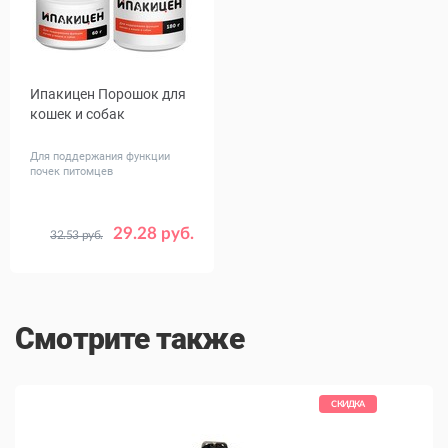
Ипакицен Порошок для
кошек и собак
Для поддержания функции
почек питомцев
29.28 руб.
32.53 руб.
Объем,
60
180
гр
Смотрите также
КИДКА
СКИДКА