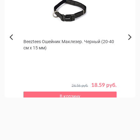
200
Beeztees Ошейник Маклезер. Черный (20-40
Корм 
Next
см х 15 мм)
(птиц
Previous
Полны
помещ
 руб.
18.59 руб.
26.56 руб.
В корзину