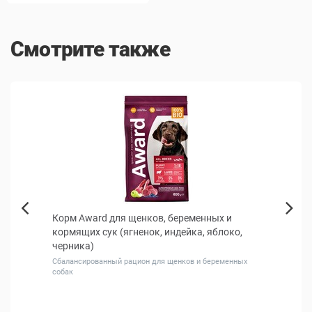
Смотрите также
КИДКА
Корм Award для щенков, беременных и
Alph
Next
кормящих сук (ягненок, индейка, яблоко,
кошек
Previous
черника)
Сбалансированный рацион для щенков и беременных
собак