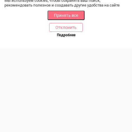
Мы используем cookies, чтобы сохранять ваш поиск,
рекомендовать полезное и создавать другие удобства на сайте
Принять все
Отклонить
РАЗДЕЛЫ
ДРУГОЕ
Подробнее
Позвоните нам
Каталог
Онлайн оплата
Ветаптека
Производители и импортеры
Бренды
Возврат товара
Доставка и оплата
Контакты
Программа лояльности
Статьи
Скидки
Карта сайта
Акции
ПОМОЩЬ
Связаться с нами
Права потребителя