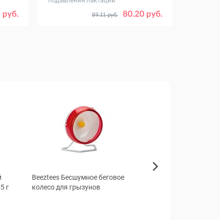
подавления лактации
Объем, мл
7
15
 руб.
80.20 руб.
89.11 руб.
й
Beeztees Бесшумное беговое
TiTBiТ Гуляш из говя
Next
5 г
колесо для грызунов
собак «Золотая кол