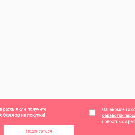
а рассылку и получите
Ознакомлен и с
х баллов
на покупки!
обработки пер
новостных и ре
Подписаться