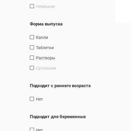
26.86 руб.
Немецкие
28.74 руб.
35.81 руб.
В корзину
В корзину
Форма выпуска
Капли
таблетки
Растворы
суспензии
Подходит с раннего возраста
Нет
Подходит для беременных
Нет