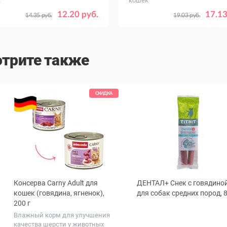
к
кошек
12.20 руб.
17.13
14.35 руб.
19.03 руб.
трите также
СКИДКА
Консерва Carny Adult для
ДЕНТАЛ+ Снек с говядино
ous
кошек (говядина, ягненок),
для собак средних пород, 8
200 г
Влажный корм для улучшения
качества шерсти у животных