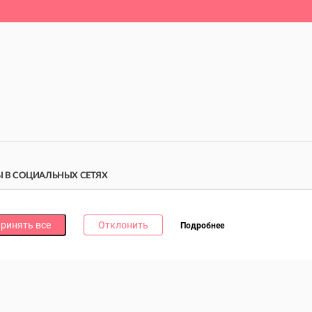
 В СОЦИАЛЬНЫХ СЕТЯХ
дпишись на наши соцсети и получи
10 бонусных
ллов
за каждую!
ринять все
Отклонить
Подробнее
литика в отношении обработки файлов cookie
литика в отношении обработки персональных данных