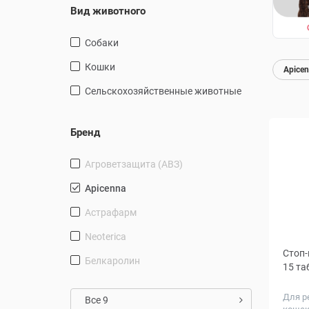
Вид животного
Собаки
Кошки
Apicen
Сельскохозяйственные животные
Бренд
Агроветзащита (АВЗ)
Apicenna
Астрафарм
Neoterica
Стоп-
Белкаролин
15 та
Для р
Все 9