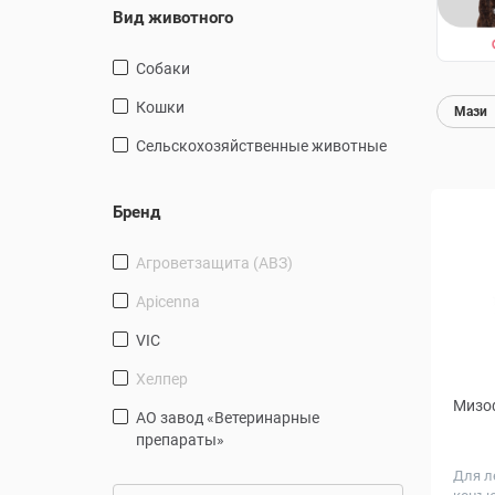
Вид животного
Собаки
Кошки
Мази
Сельскохозяйственные животные
Бренд
Агроветзащита (АВЗ)
Apicenna
VIC
Хелпер
Мизо
АО завод «Ветеринарные
препараты»
Для л