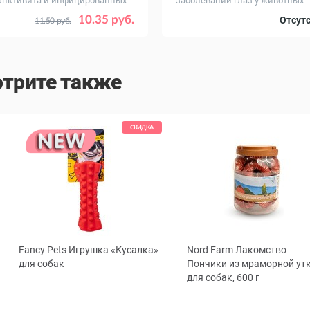
нктивита и инфицированных
заболеваний глаз у животных
, гр
Объем, гр
8
75
10.35 руб.
Отсут
11.50 руб.
трите также
СКИДКА
Fancy Pets Игрушка «Кусалка»
Nord Farm Лакомство
ous
для собак
Пончики из мраморной ут
для собак, 600 г