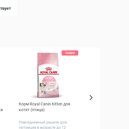
40
ствует
СКИДКА
Корм Royal Canin Kitten для
Эмицидин Капсулы д
Next
ки
котят (птица)
и кошек, 30 капс
Повседневный рацион для
Антиоксидант-антиги
питомцев в возрасте до 12
нового поколения