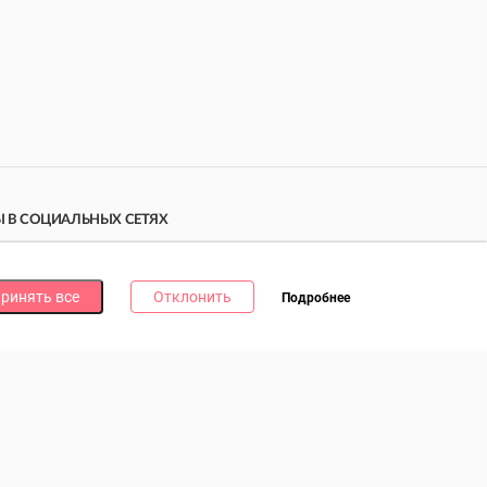
 В СОЦИАЛЬНЫХ СЕТЯХ
дпишись на наши соцсети и получи
10 бонусных
ллов
за каждую!
ринять все
Отклонить
Подробнее
литика в отношении обработки файлов cookie
литика в отношении обработки персональных данных
литика о видеонаблюдении и аудиофиксации