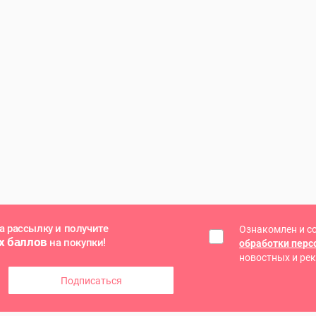
а рассылку и получите
Ознакомлен и с
х баллов
на покупки!
обработки пер
новостных и ре
Подписаться