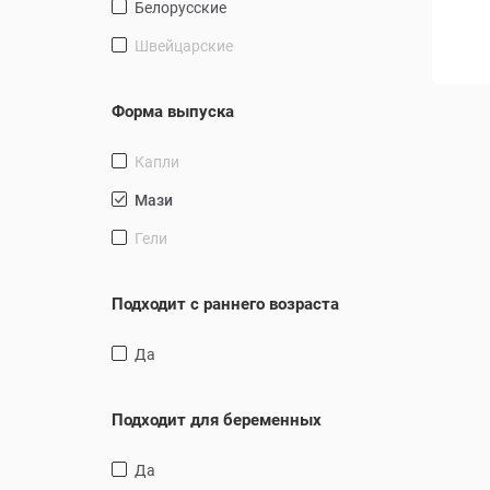
Белорусские
пищеварения
26.24 руб.
359.30 руб.
29.16 руб.
Швейцарские
В корзину
В корзину
Форма выпуска
капли
Мази
Гели
Подходит с раннего возраста
Да
Подходит для беременных
Да