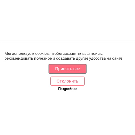
Мы используем cookies, чтобы сохранять ваш поиск,
рекомендовать полезное и создавать другие удобства на сайте
Принять все
Отклонить
РАЗДЕЛЫ
ДРУГОЕ
Подробнее
Позвоните нам
Каталог
Онлайн оплата
Ветаптека
Производители и импортеры
Бренды
Возврат товара
Доставка и оплата
Контакты
Программа лояльности
Статьи