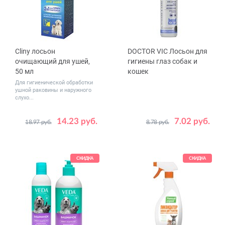
Cliny лосьон
DOCTOR VIC Лосьон для
очищающий для ушей,
гигиены глаз собак и
50 мл
кошек
Для гигиенической обработки
ушной раковины и наружного
слухо...
14.23 руб.
7.02 руб.
18.97 руб.
8.78 руб.
Объем,
60
100
мл
СКИДКА
СКИДКА