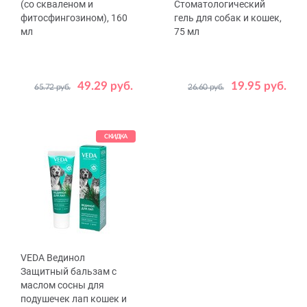
(со скваленом и
Стоматологический
фитосфингозином), 160
гель для собак и кошек,
мл
75 мл
49.29 руб.
19.95 руб.
65.72 руб.
26.60 руб.
Вес, г
75
СКИДКА
VEDA Вединол
Защитный бальзам с
маслом сосны для
подушечек лап кошек и