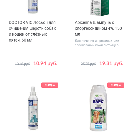
DOCTOR VIC Лосьон для
Apicenna Шампунь с
очищения шерсти собак
хлоргексидином 4%, 150
и кошек от слёзных
мл
пятен, 60 мл
Для лечения и профилактики
заболеваний кожи питомцев
10.94 руб.
19.31 руб.
13.68 руб.
25.75 руб.
СКИДКА
СКИДКА