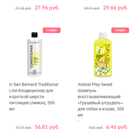
27.96 руб.
29.66 руб.
37.28 руб.
39.54 руб.
СКИДКА
СКИДКА
Iv San Bernard Traditional
Animal Play Sweet
Line Кондиционер для
Шампунь
короткой шерсти
восстанавливающий
питомцев (лимон), 500
«Грушевый штрудель»
мл
для собак и кошек, 300
мл
Восстанавливает структуру и
56.81 руб.
блеск шерсти
6.46 руб.
75.74 руб.
8.61 руб.