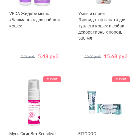
VEDA Жидкое мыло
Умный спрей
«Башмачок» для собак и
Ликвидатор запаха для
кошек
туалета кошек и собак
декоративных пород,
500 мл
5.48 руб.
15.68 руб.
7.31 руб.
20.90 руб.
Объем,
220
500
мл
СКИДКА
СКИДКА
Мусс СкинВет Sensitive
FITODOC