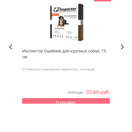
дины в
Инспектор Ошейник для крупных собак, 75
Nord
Next
см
мрамо
Previous
От внешних и внутренних паразитов у питомцев
 руб.
32.66 руб.
43.54 руб.
В корзину