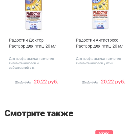
Радостин Доктор
Радостин Антистресс
Раствор для птиц, 20 мл
Раствор для птиц, 20 мл
Для профилактики и лечения
Для профилактики и лечения
гиповитаминозов и
гиповитаминозов у птиц
заболеваний у п...
20.22 руб.
20.22 руб.
25.28 руб.
25.28 руб.
Смотрите также
КИДКА
СКИДКА