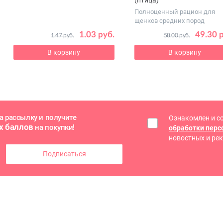
(птица)
Полноценный рацион для
щенков средних пород
1.03 руб.
49.30 
1.47 руб.
58.00 руб.
В корзину
В корзину
а рассылку и получите
Ознакомлен и с
х баллов
на покупки!
обработки пер
новостных и ре
Подписаться