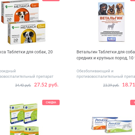
са Таблетки для собак, 20
Ветальгин Таблетки для соб
средних и крупных пород, 10
роидный
Обезболивающий и
вовоспалительный препарат
противовоспалительный препа
итомцев
овка,
1
2.5
27.52 руб.
18.71
34.40 руб.
23.39 руб.
СКИДКА