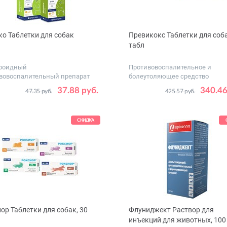
о Таблетки для собак
Превикокс Таблетки для соба
табл
роидный
Противовоспалительное и
вовоспалительный препарат
болеутоляющее средство
овка,
Дозировка,
8 табл – 57
37.88 руб.
340.46
47.35 руб.
425.57 руб.
мг
8 табл – 227
20 табл – 57
СКИДКА
20 табл – 227
ор Таблетки для собак, 30
Флуниджект Раствор для
инъекций для животных, 100