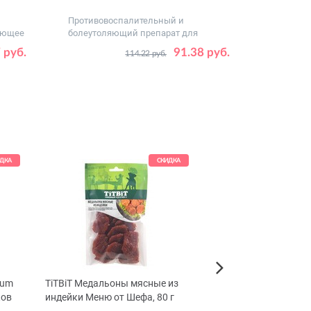
Противовоспалительный и
ающее
болеутоляющий препарат для
питомцев
Дозировка,
5
10
20
40
 руб.
91.38 руб.
114.22 руб.
мг
ДКА
СКИДКА
ium
TiTBiТ Медальоны мясные из
Beeztees Послеопер
Next
ков
индейки Меню от Шефа, 80 г
воротник для собак, 