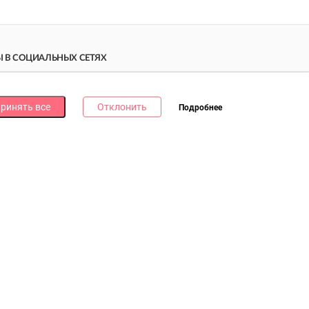
 В СОЦИАЛЬНЫХ СЕТЯХ
дпишись на наши соцсети и получи
10 бонусных
ллов
за каждую!
ринять все
Отклонить
Подробнее
литика в отношении обработки файлов cookie
литика в отношении обработки персональных данных
литика о видеонаблюдении и аудиофиксации
0Б, пом.3, УНП 193073621. Зарегистрирован Мингорисполкомом
ты интернет-магазина: Пн – Вс., 09.00 – 20.00. Заказы на сайте
можно оформить круглосуточно без выходных.