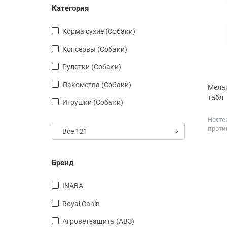
Категория
Корма сухие (Собаки)
Консервы (Собаки)
Рулетки (Собаки)
Лакомства (Собаки)
Мелак
табл
Игрушки (Собаки)
Несте
проти
Все 121
для п
Дозир
мг
Бренд
INABA
Royal Canin
Агроветзащита (АВЗ)