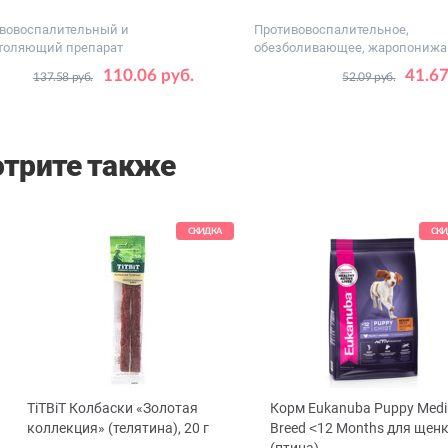
вовоспалительный и
Противовоспалительное,
толяющий препарат
обезболивающее, жаропониж
средст...
от 2.5 - 5
от 5 - 10
110.06 руб.
41.67
137.58 руб.
52.09 руб.
ного,
от 10 - 20
более 20
трите также
СКИДКА
СКИ
TiTBiT Колбаски «Золотая
Корм Eukanuba Puppy Med
ous
коллекция» (телятина), 20 г
Breed ˂12 Months для щен