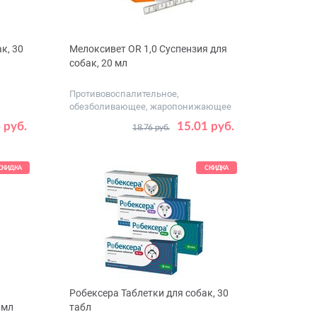
к, 30
Мелоксивет OR 1,0 Суспензия для
собак, 20 мл
Противовоспалительное,
обезболивающее, жаропонижающее
средст...
227
 руб.
15.01 руб.
18.76 руб.
СКИДКА
СКИДКА
Робексера Таблетки для собак, 30
 мл
табл