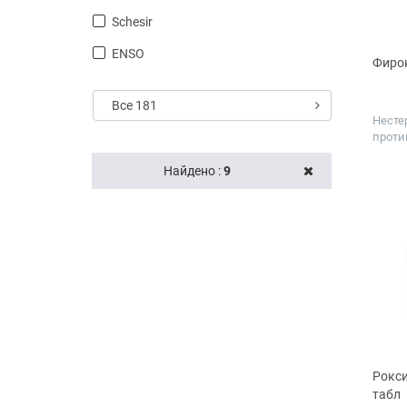
Schesir
ENSO
Фирок
Все 181
Несте
проти
Дозир
Найдено :
9
мг
Рокси
табл