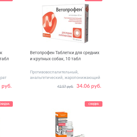
ак
Ветопрофен Таблетки для средних
 табл
и крупных собак, 10 табл
Противовоспалительный,
рат
анальгетический, жаропонижающий
препа...
 руб.
34.06 руб.
42.57 руб.
СКИДКА
СКИДКА