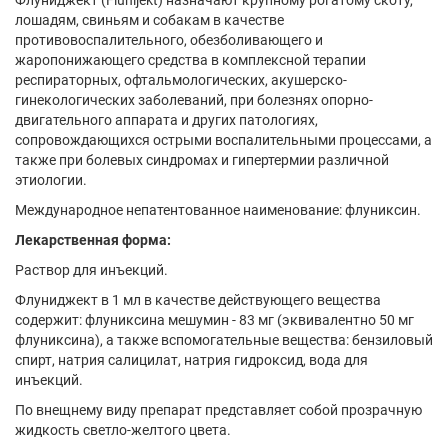
Флуниджект (Flunijekt) назначают крупному рогатому скоту,
лошадям, свиньям и собакам в качестве
противовоспалительного, обезболивающего и
жаропонижающего средства в комплексной терапии
респираторных, офтальмологических, акушерско-
гинекологических заболеваний, при болезнях опорно-
двигательного аппарата и других патологиях,
сопровождающихся острыми воспалительными процессами, а
также при болевых синдромах и гипертермии различной
этиологии.
Международное непатентованное наименование: флуниксин.
Лекарственная форма:
Раствор для инъекций.
Флуниджект в 1 мл в качестве действующего вещества
содержит: флуниксина мешумин - 83 мг (эквивалентно 50 мг
флуниксина), а также вспомогательные вещества: бензиловый
спирт, натрия салицилат, натрия гидроксид, вода для
инъекций.
По внещнему виду препарат представляет собой прозрачную
жидкость светло-желтого цвета.