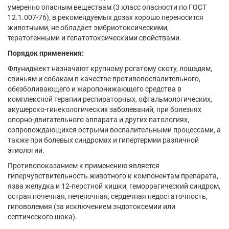
умеренно опасным веществам (3 класс опасности по ГОСТ
12.1.007-76), в рекомендуемых дозах хорошо переносится
животными, не обладает эмбриотоксическими,
тератогенными и гепатотоксическими свойствами.
Порядок применения:
Флуниджект назначают крупному рогатому скоту, лошадям,
свиньям и собакам в качестве противовоспалительного,
обезболивающего и жаропонижающего средства в
комплексной терапии респираторных, офтальмологических,
акушерско-гинекологических заболеваний, при болезнях
опорно-двигательного аппарата и других патологиях,
сопровождающихся острыми воспалительными процессами, а
также при болевых синдромах и гипертермии различной
этиологии.
Противопоказанием к применению является
гиперчувствительность животного к компонентам препарата,
язва желудка и 12-перстной кишки, геморрагический синдром,
острая почечная, печеночная, сердечная недостаточность,
гиповолемия (за исключением эндотоксемии или
септического шока).