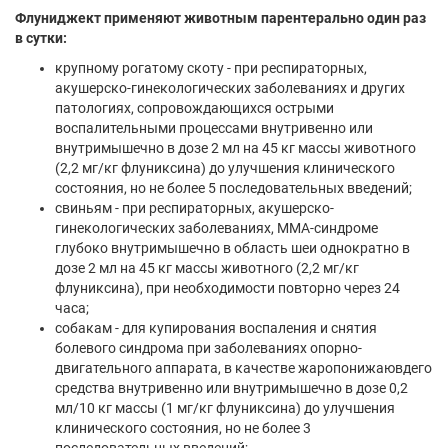
Флуниджект применяют животным парентерально один раз
в сутки:
крупному рогатому скоту - при респираторных,
акушерско-гинекологических заболеваниях и других
патологиях, сопровождающихся острыми
воспалительными процессами внутривенно или
внутримышечно в дозе 2 мл на 45 кг массы животного
(2,2 мг/кг флуниксина) до улучшения клинического
состояния, но не более 5 последовательных введений;
свиньям - при респираторных, акушерско-
гинекологических заболеваниях, ММА-синдроме
глубоко внутримышечно в область шеи однократно в
дозе 2 мл на 45 кг массы животного (2,2 мг/кг
флуниксина), при необходимости повторно через 24
часа;
собакам - для купирования воспаления и снятия
болевого синдрома при заболеваниях опорно-
двигательного аппарата, в качестве жаропонижаювдего
средства внутривенно или внутримышечно в дозе 0,2
мл/10 кг массы (1 мг/кг флуниксина) до улучшения
клинического состояния, но не более 3