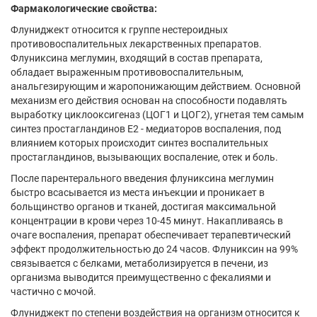
Фармакологические свойства:
Флуниджект относится к группе нестероидных
противовоспалительных лекарственных препаратов.
Флуниксина меглумин, входящий в состав препарата,
обладает выраженным противовоспалительным,
анальгезирующим и жаропонижающим действием. Основной
механизм его действия основан на способности подавлять
выработку циклооксигеназ (ЦОГ1 и ЦОГ2), угнетая тем самым
синтез простагландинов Е2 - медиаторов воспаления, под
влиянием которых происходит синтез воспалительных
простагландинов, вызывающих воспаление, отек и боль.
После парентерального введения флуниксина меглумин
быстро всасывается из места инъекции и проникает в
больщинство органов и тканей, достигая максимальной
концентрации в крови через 10-45 минут. Накапливаясь в
очаге воспаления, препарат обеспечивает терапевтический
эффект продолжительностью до 24 часов. Флуниксин на 99%
связывается с белками, метаболизируется в печени, из
организма выводится преимущественно с фекалиями и
частично с мочой.
Флуниджект по степени воздействия на организм относится к