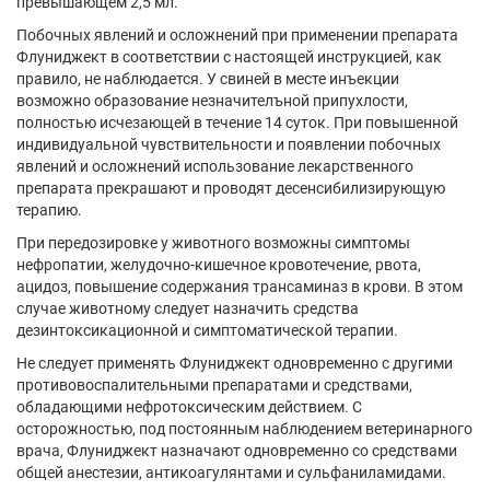
превышающем 2,5 мл.
Побочных явлений и осложнений при применении препарата
Флуниджект в соответствии с настоящей инструкцией, как
правило, не наблюдается. У свиней в месте инъекции
возможно образование незначителъной припухлости,
полностью исчезающей в течение 14 суток. При повышенной
индивидуальной чувствительности и появлении побочных
явлений и осложнений использование лекарственного
препарата прекрашают и проводят десенсибилизирующую
терапию.
При передозировке у животного возможны симптомы
нефропатии, желудочно-кишечное кровотечение, рвота,
ацидоз, повышение содержания трансаминаз в крови. В этом
случае животному следует назначить средства
дезинтоксикационной и симптоматической терапии.
Не следует применять Флуниджект одновременно с другими
противовоспалительными препаратами и средствами,
обладающими нефротоксическим действием. С
осторожностью, под постоянным наблюдением ветеринарного
врача, Флуниджект назначают одновременно со средствами
общей анестезии, антикоагулянтами и сульфаниламидами.