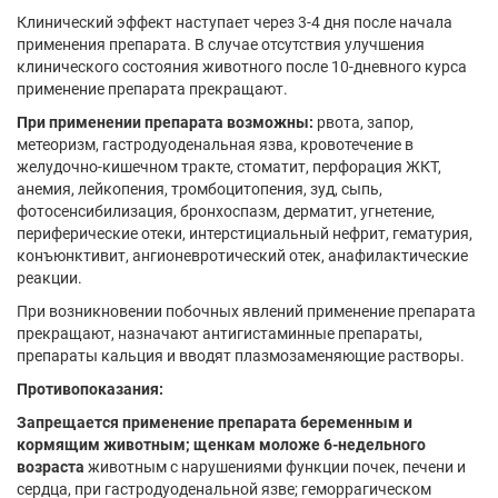
Клинический эффект наступает через 3-4 дня после начала
применения препарата. В случае отсутствия улучшения
клинического состояния животного после 10-дневного курса
применение препарата прекращают.
При применении препарата возможны:
рвота, запор,
метеоризм, гастродуоденальная язва, кровотечение в
желудочно-кишечном тракте, стоматит, перфорация ЖКТ,
анемия, лейкопения, тромбоцитопения, зуд, сыпь,
фотосенсибилизация, бронхоспазм, дерматит, угнетение,
периферические отеки, интерстициальный нефрит, гематурия,
конъюнктивит, ангионевротический отек, анафилактические
реакции.
При возникновении побочных явлений применение препарата
прекращают, назначают антигистаминные препараты,
препараты кальция и вводят плазмозаменяющие растворы.
Противопоказания:
Запрещается применение препарата беременным и
кормящим животным; щенкам моложе 6-недельного
возраста
животным с нарушениями функции почек, печени и
сердца, при гастродуоденальной язве; геморрагическом