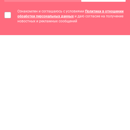
Ознакомлен и соглашаюсь с условиями
Политики в отношении
обработки персональных данных
и даю согласие на получение
новостных и рекламных сообщений