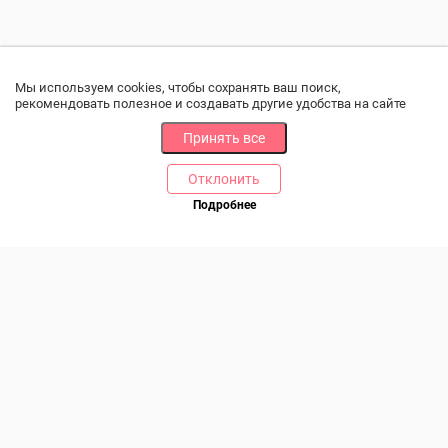
Мы используем cookies, чтобы сохранять ваш поиск,
рекомендовать полезное и создавать другие удобства на сайте
Принять все
Отклонить
РАЗДЕЛЫ
ДРУГОЕ
Подробнее
Позвоните нам
Каталог
Онлайн оплата
Ветаптека
Производители и импортеры
Бренды
Возврат товара
Доставка и оплата
Контакты
Программа лояльности
Статьи
Скидки
Карта сайта
Акции