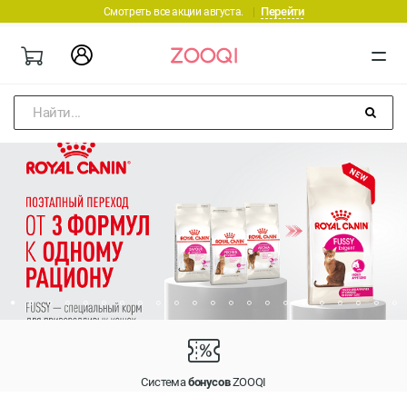
Перейти
Смотреть все акции августа.
|
Найти...
Система
бонусов
ZOOQI