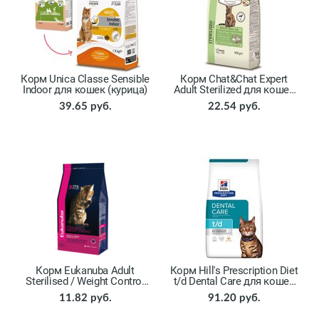
Корм Unica Classe Sensible
Корм Chat&Chat Expert
Indoor для кошек (курица)
Adult Sterilized для кошек
(курица, индейка)
39.65 руб.
22.54 руб.
Корм Eukanuba Adult
Корм Hill's Prescription Diet
Sterilised / Weight Сontrol
t/d Dental Care для кошек
для кошек (домашняя
(курица)
11.82 руб.
91.20 руб.
птица)