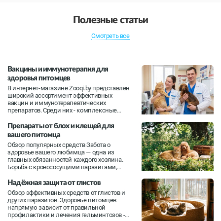
Полезные статьи
Смотреть все
Вакцины и иммунотерапия для
здоровья питомцев
В интернет-магазине Zooqi.by представлен
широкий ассортимент эффективных
вакцин и иммунотерапевтических
препаратов. Среди них - комплексные
вакцины, обеспечивающие защиту от
нескольких инфекций сразу, а также
Препараты от блох и клещей для
узкоспециализированные средства для
вашего питомца
профилактики бешенства и других
Обзор популярных средств Забота о
опасных заболеваний...
здоровье вашего любимца — одна из
главных обязанностей каждого хозяина.
Борьба с кровососущими паразитами,
такими как блохи и клещи, особенно
важна, так как эти паразиты могут
Надёжная защита от глистов
переносить опасные заболевания и
Обзор эффективных средств от глистов и
вызывать сильный дискомфорт. В нашем
других паразитов. Здоровье питомцев
интернет-ма...
напрямую зависит от правильной
профилактики и лечения гельминтозов -