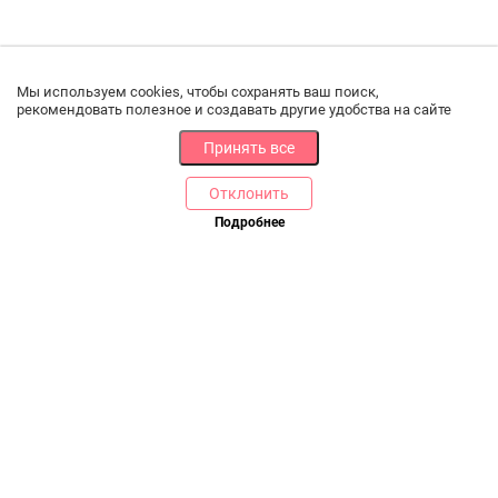
Мы используем cookies, чтобы сохранять ваш поиск,
рекомендовать полезное и создавать другие удобства на сайте
Принять все
Отклонить
Подробнее
Купить в 1 клик
В корзину
РАЗДЕЛЫ
ДРУГОЕ
Каталог
Онлайн оплата
Ветаптека
Производители и импортеры
Бренды
Возврат товара
Доставка и оплата
Контакты
Программа лояльности
Статьи