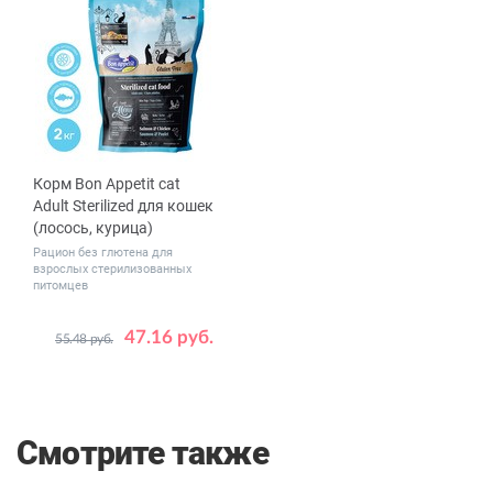
Корм Bon Appetit cat
Adult Sterilized для кошек
(лосось, курица)
Рацион без глютена для
взрослых стерилизованных
питомцев
47.16 руб.
55.48 руб.
Вес, кг
2
12
Смотрите также