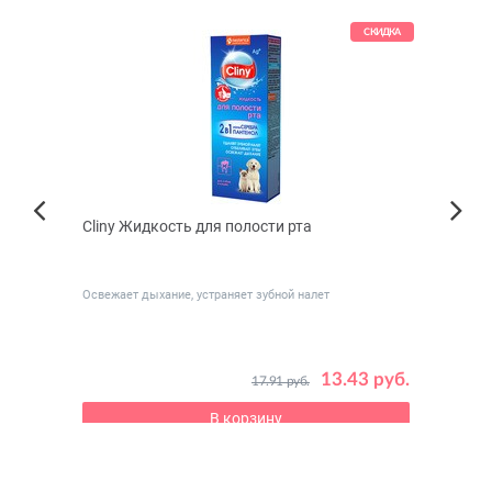
КИДКА
СКИДКА
Cliny Жидкость для полости рта
DOCT
Next
светл
Previous
ерсти
Освежает дыхание, устраняет зубной налет
 руб.
13.43 руб.
17.91 руб.
В корзину