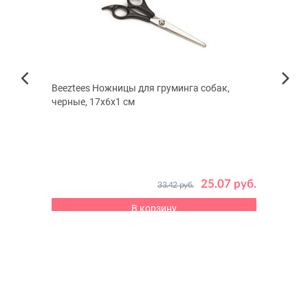
ионер
Beeztees Ножницы для груминга собак,
TiTBi
Next
 300
черные, 17x6x1 см
для с
Previous
 руб.
25.07 руб.
33.42 руб.
В корзину