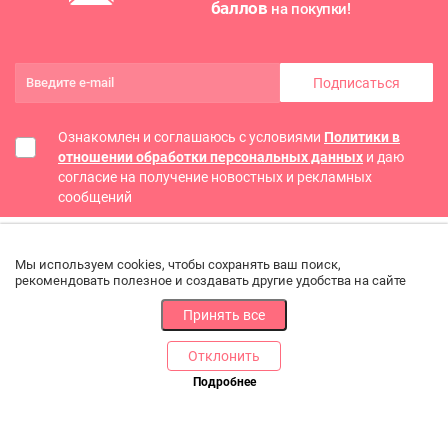
баллов
на покупки!
Подписаться
Ознакомлен и соглашаюсь с условиями
Политики в
отношении обработки персональных данных
и даю
согласие на получение новостных и рекламных
сообщений
Мы используем cookies, чтобы сохранять ваш поиск,
рекомендовать полезное и создавать другие удобства на сайте
Принять все
Отклонить
РАЗДЕЛЫ
ДРУГОЕ
Подробнее
Позвоните нам
Каталог
Онлайн оплата
Ветаптека
Производители и импортеры