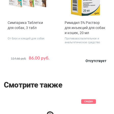
Симпарика Таблетки
Римадил 5% Раствор
для собак, 3 табл
для инъекций для собак
и кошек, 20 мл
От блох и клещей для собак
Противовоспалительное и
анальгетическое средство
86.00 руб.
114.66 руб.
Вес
Отсутствует
1.3 - 2.5
животного,
2.6 - 5
кг
5.1 - 10
10.1 - 20
Смотрите также
20.1 - 40
40.1 - 60
КИДКА
СКИДКА