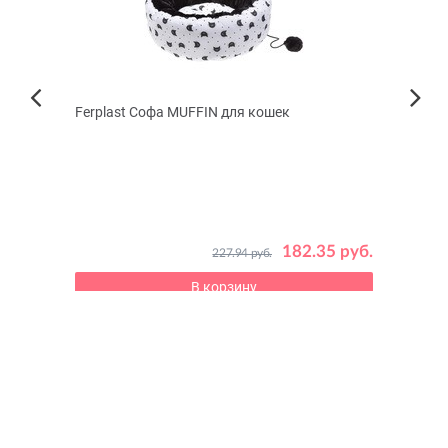
Ferplast Софа MUFFIN для кошек
INDI
Next
воло
Previous
анных
 руб.
182.35 руб.
227.94 руб.
В корзину