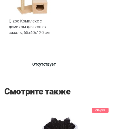
Q-zoo Комплекс с
домиком для кошек,
сизаль, 65x40x120 см
Цвет
Отсутствует
Бежевый
Смотрите также
КИДКА
СКИДКА