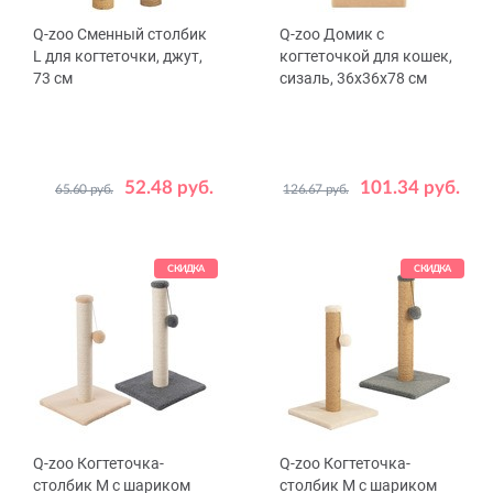
Q-zoo Сменный столбик
Q-zoo Домик с
L для когтеточки, джут,
когтеточкой для кошек,
73 см
сизаль, 36x36x78 см
52.48 руб.
101.34 руб.
65.60 руб.
126.67 руб.
Цвет
Цвет
Бежевый
Серый
Бежевый
СКИДКА
СКИДКА
Q-zoo Когтеточка-
Q-zoo Когтеточка-
столбик М с шариком
столбик М с шариком