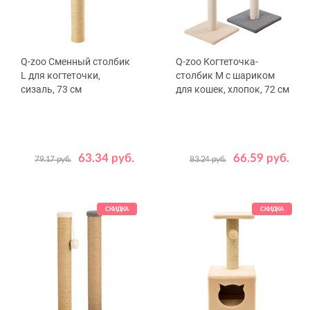
Q-zoo Сменный столбик
Q-zoo Когтеточка-
L для когтеточки,
столбик М с шариком
сизаль, 73 см
для кошек, хлопок, 72 см
63.34 руб.
66.59 руб.
79.17 руб.
83.24 руб.
Цвет
Цвет
Бежевый
Бежевый
Серый
СКИДКА
СКИДКА