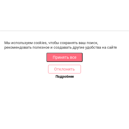
Мы используем cookies, чтобы сохранять ваш поиск,
рекомендовать полезное и создавать другие удобства на сайте
Принять все
Отклонить
РАЗДЕЛЫ
ДРУГОЕ
Подробнее
Позвоните нам
Каталог
Онлайн оплата
Ветаптека
Производители и импортеры
Бренды
Возврат товара
Доставка и оплата
Контакты
Программа лояльности
Статьи
Скидки
Карта сайта