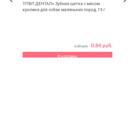
TiTBiT ДЕНТАЛ+ Зубная щетка с мясом
Beezt
Next
кролика для собак маленьких пород, 13 г
Previous
0.84 руб.
1.20 руб.
9 руб.
В корзину