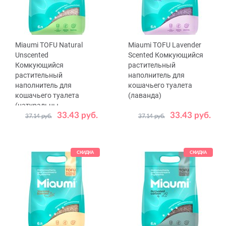
Miaumi TOFU Natural
Miaumi TOFU Lavender
Unscented
Scented Комкующийся
Комкующийся
растительный
растительный
наполнитель для
наполнитель для
кошачьего туалета
кошачьего туалета
(лаванда)
(натуральны...
33.43 руб.
33.43 руб.
37.14 руб.
37.14 руб.
Объем,
Объем,
6
6
20
л
л
СКИДКА
СКИДКА