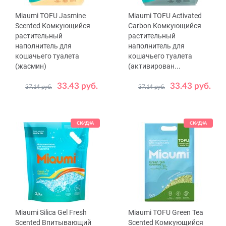
Miaumi TOFU Jasmine
Miaumi TOFU Activated
Scented Комкующийся
Carbon Комкующийся
растительный
растительный
наполнитель для
наполнитель для
кошачьего туалета
кошачьего туалета
(жасмин)
(активирован...
33.43 руб.
33.43 руб.
37.14 руб.
37.14 руб.
Объем,
Объем,
6
6
20
л
л
СКИДКА
СКИДКА
Miaumi Silica Gel Fresh
Miaumi TOFU Green Tea
Scented Впитывающий
Scented Комкующийся