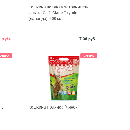
Кошкина полянка Устранитель
е
запаха Cat's Glade Oxymix
(лаванда), 500 мл
 руб.
7.38 руб.
СКИДКА
СКИДКА
ль
Кошкина Полянка "Лянок"