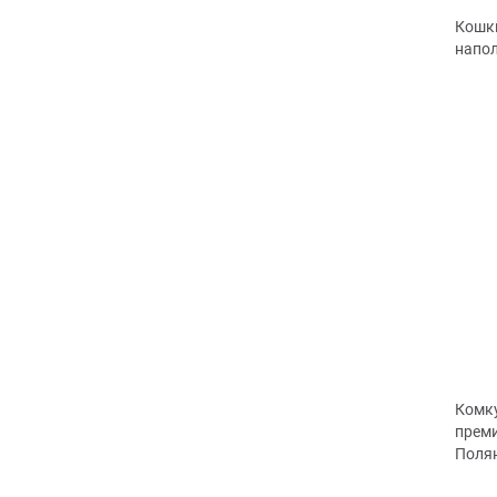
Кошк
напол
Комк
прем
Поля