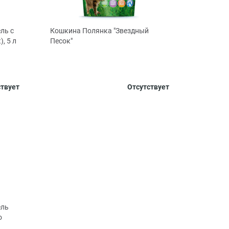
ль с
Кошкина Полянка "Звездный
, 5 л
Песок"
Объем, л
3.8
50
ствует
Отсутствует
ель
о