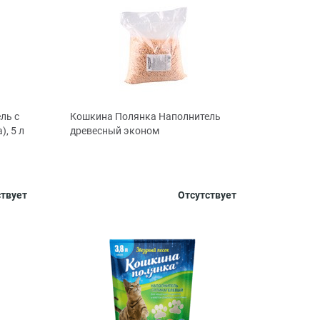
ль с
Кошкина Полянка Наполнитель
, 5 л
древесный эконом
Объем, л
10
20
ствует
Отсутствует