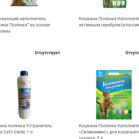
ывающий наполнитель
Кошкина Полянка Наполните
ина Полянка” на основе
активным серебром (классик)
есины
, л
5
12
25
Отсутствует
Отсут
на полянка Устранитель
Кошкина Полянка Наполнит
 Cat's Glade, 1 л
«Силикамикс» для кошачьег
туалета, 5 л