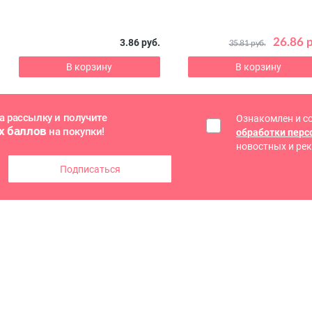
26.86 
3.86 руб.
35.81 руб.
В корзину
В корзину
а рассылку и получите
Ознакомлен и с
х баллов
на покупки!
обработки пер
новостных и ре
Подписаться