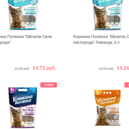
на Полянка "Silicamix Сила
Кошкина Полянка "Silicamix 
рода"
кислорода" Лаванда, 6 л
, л
6
12
14.72 руб.
15.26
16.35 руб.
16.96 руб.
СКИДКА