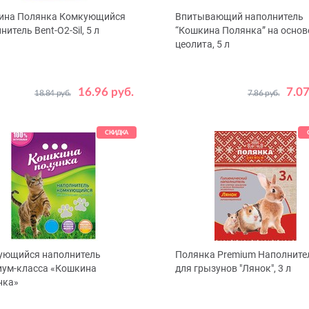
ина Полянка Комкующийся
Впитывающий наполнитель
нитель Bent-O2-Sil, 5 л
“Кошкина Полянка” на основ
цеолита, 5 л
16.96 руб.
7.07
18.84 руб.
7.86 руб.
СКИДКА
ующийся наполнитель
Полянка Premium Наполните
иум-класса «Кошкина
для грызунов "Лянок", 3 л
нка»