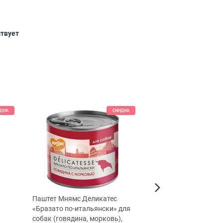
ствует
ДКА
СКИДКА
Паштет Мнямс Деликатес
TiTBiT Крем-суп для 
Next
«Бразато по-итальянски» для
кусочками телятины,
собак (говядина, морковь),