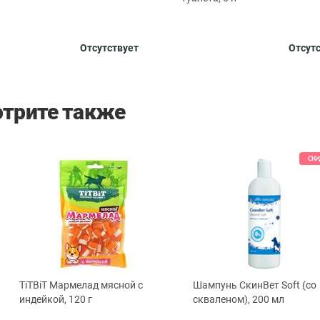
Отсутствует
Отсут
трите также
СКИ
TiTBiT Мармелад мясной с
Шампунь СкинВет Soft (со
ous
индейкой, 120 г
скваленом), 200 мл