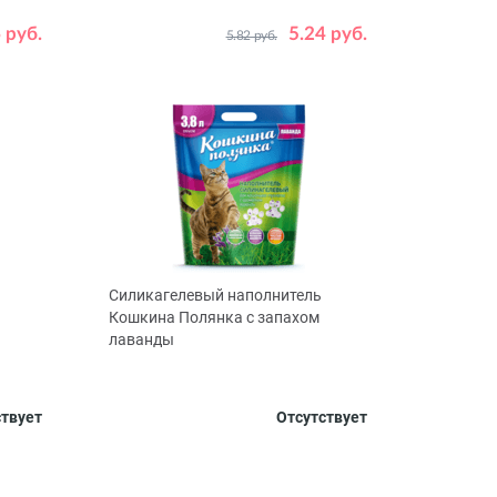
Объем, л
5
 руб.
5.24 руб.
5.82 руб.
Силикагелевый наполнитель
Кошкина Полянка с запахом
лаванды
Объем, л
50
3.8
7.6
11.4
50
ствует
Отсутствует