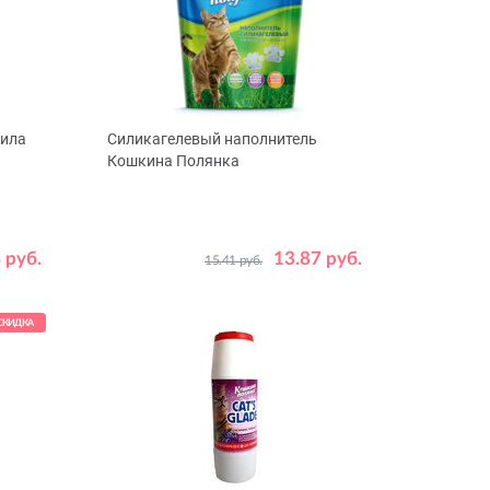
Сила
Силикагелевый наполнитель
Кошкина Полянка
Объем, л
3.8
7.6
11.4
50
 руб.
13.87 руб.
15.41 руб.
СКИДКА