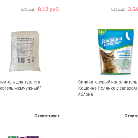
г
3
5
8.12 руб.
3.56
9.02 руб.
3.95 руб.
нитель для туалета
Силикагелевый наполнитель
икагель жемчужный"
Кошкина Полянка с запахом
яблока
г
Объем, л
1.5
25
7.6
Отсутствует
Отсут