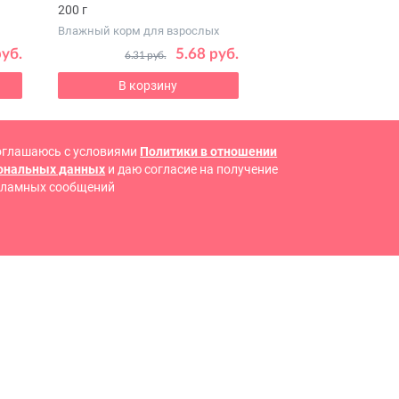
200 г
Влажный корм для взрослых
питомцев всех пород
руб.
5.68 руб.
6.31 руб.
В корзину
В корзину
оглашаюсь с условиями
Политики в отношении
сональных данных
и даю согласие на получение
кламных сообщений