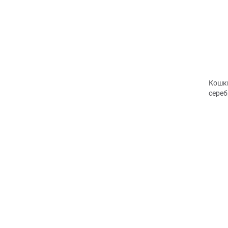
Кошки
сереб