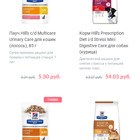
Пауч Hill's c/d Multicare
Корм Hill's Prescription
Urinary Care для кошек
Diet i/d Stress Mini
(лосось), 85 г
Digestive Care для собак
(курица)
Супер-премиум рацион для
пожилых питомцев старше 7
Диетический рацион для
лет
снятия стресса у питомцев
мелких поро...
5.30 руб.
54.03 руб.
6.24 руб.
63.57 руб.
Количество
Вес, кг
1
12
1
3
6
в упаковке,
48
шт.
СКИДКА