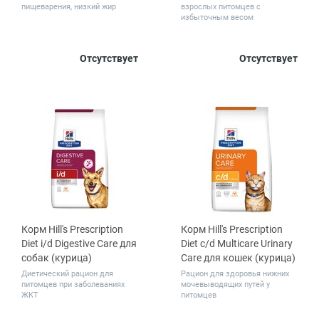
пищеварения, низкий жир
взрослых питомцев с
избыточным весом
Количество
Количество
Отсутствует
Отсутствует
1
12
1
12
в упаковке,
в упаковке,
48
шт.
шт.
Корм Hill's Prescription
Корм Hill's Prescription
Diet i/d Digestive Care для
Diet c/d Multicare Urinary
собак (курица)
Care для кошек (курица)
Диетический рацион для
Рацион для здоровья нижних
питомцев при заболеваниях
мочевыводящих путей у
ЖКТ
питомцев