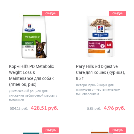
в упаковке,
48
шт.
СКИДКА
СКИДКА
Корм Hill's PD Metabolic
Рагу Hill's i/d Digestive
Weight Loss &
Care для кошек (курица),
Maintenance для собак
85 г
(ягненок, рис)
Ветеринарный корм для
питомцев с чувствительным
Диетический рацион для
пищеварением
снижения избыточной массы у
питомцев
428.51 руб.
4.96 руб.
504.13 руб.
5.83 руб.
Вес, кг
Количество
1.5
12
1
12
в упаковке,
48
шт.
СКИДКА
СКИДКА