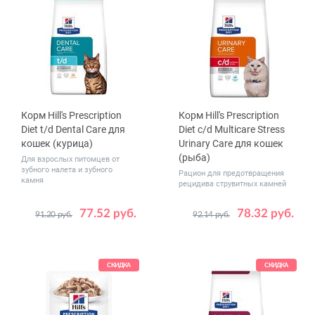
Корм Hill's Prescription
Корм Hill's Prescription
Diet t/d Dental Care для
Diet c/d Multicare Stress
кошек (курица)
Urinary Care для кошек
(рыба)
Для взрослых питомцев от
зубного налета и зубного
Рацион для предотвращения
камня
рецидива струвитных камней
77.52 руб.
78.32 руб.
91.20 руб.
92.14 руб.
Вес, кг
Вес, кг
1.5
3
0.4
1.5
8
СКИДКА
СКИДКА