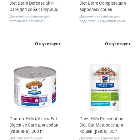
Diet Derm Defense Skin
Diet Derm Complete для
Care для собак (курица)
взрослых собак
Диетический рацион для
Диетический рацион для
питомцев с аллергией
поддержания функции кожи
Вес, кг
Вес, кг
Отсутствует
Отсутствует
1.5
12
1.5
12
Паштет Hill's i/d Low Fat
Пауч Hill's Prescription
Digestive Care для собак
Diet Cat Metabolic для
(свинина), 200 г
кошек (рыба), 85 г
Для чувствительного
Диетический рацион для