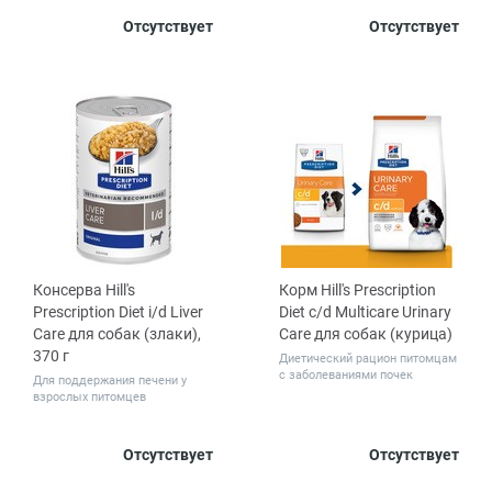
Вес, кг
Вес, кг
Отсутствует
Отсутствует
1.5
12
0.4
1.5
3
8
Консерва Hill's
Корм Hill's Prescription
Prescription Diet i/d Liver
Diet c/d Multicare Urinary
Care для собак (злаки),
Care для собак (курица)
370 г
Диетический рацион питомцам
с заболеваниями почек
Для поддержания печени у
взрослых питомцев
Количество
Вес, кг
Отсутствует
Отсутствует
1
12
1.5
12
в упаковке,