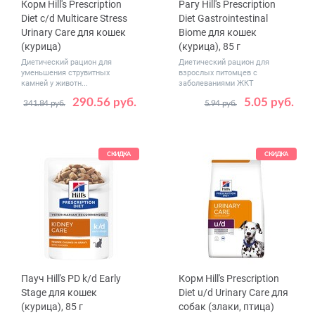
Корм Hill's Prescription
Рагу Hill's Prescription
Diet c/d Multicare Stress
Diet Gastrointestinal
Urinary Care для кошек
Biome для кошек
(курица)
(курица), 85 г
Диетический рацион для
Диетический рацион для
уменьшения струвитных
взрослых питомцев с
камней у животн...
заболеваниями ЖКТ
290.56 руб.
5.05 руб.
341.84 руб.
5.94 руб.
Вес, кг
Количество
0.4
1.5
3
1
12
в упаковке,
8
12
48
шт.
СКИДКА
СКИДКА
Пауч Hill's PD k/d Early
Корм Hill's Prescription
Stage для кошек
Diet u/d Urinary Care для
(курица), 85 г
собак (злаки, птица)