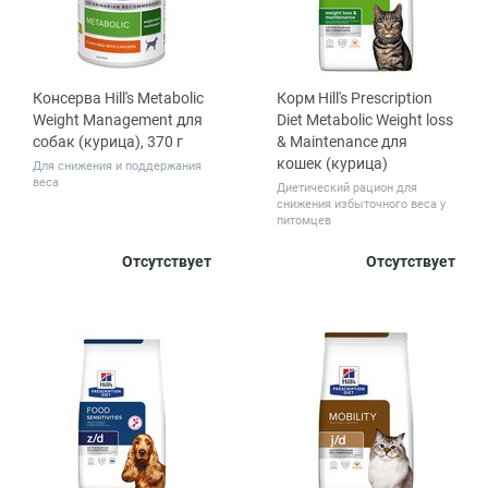
Консерва Hill's Metabolic
Корм Hill's Prescription
Weight Management для
Diet Metabolic Weight loss
собак (курица), 370 г
& Maintenance для
кошек (курица)
Для снижения и поддержания
веса
Диетический рацион для
снижения избыточного веса у
питомцев
Количество
Вес, кг
Отсутствует
Отсутствует
1
12
0.25
1.5
3
в упаковке,
8
12
шт.