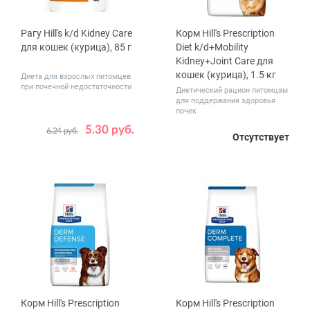
Рагу Hill's k/d Kidney Care
Корм Hill's Prescription
для кошек (курица), 85 г
Diet k/d+Mobility
Kidney+Joint Care для
кошек (курица), 1.5 кг
Диета для взрослых питомцев
при почечной недостаточности
Диетический рацион питомцам
для поддержания здоровья
почек
5.30 руб.
6.24 руб.
Количество
Отсутствует
1
12
в упаковке,
48
шт.
Корм Hill's Prescription
Корм Hill's Prescription