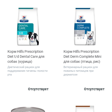
шт.
Корм Hill's Prescription
Корм Hill's Prescription
Diet t/d Dental Care для
Diet Derm Complete Mini
собак (курица)
для собак (птица, рис)
Диетический рацион для
Ветеринарный рацион для
поддержания гигиены полости
пожилых питомцев при
рта
дерматозе
Вес, кг
Вес, кг
Отсутствует
Отсутствует
4
10
1
6