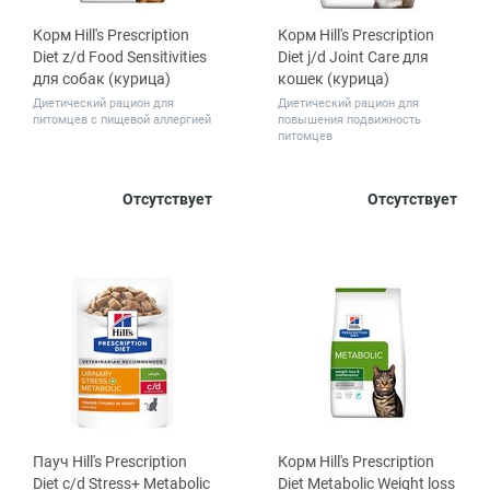
Корм Hill's Prescription
Корм Hill's Prescription
Diet z/d Food Sensitivities
Diet j/d Joint Care для
для собак (курица)
кошек (курица)
Диетический рацион для
Диетический рацион для
питомцев с пищевой аллергией
повышения подвижность
питомцев
Вес, кг
Вес, кг
Отсутствует
Отсутствует
3
8
1.5
3
Пауч Hill's Prescription
Корм Hill's Prescription
Diet c/d Stress+ Metabolic
Diet Metabolic Weight loss