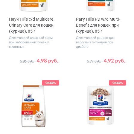
Пауч Hill's c/d Multicare
Рагу Hill's PD w/d Multi-
Urinary Care для кошек
Benefit для кошек при
(курица), 85 г
(курица), 85 г
Диетический влажный корм
Диетический рацион для
при заболеваниях почек у
взрослых питомцев при
животных
диабете
4.98 руб.
4.92 руб.
5.86 руб.
5.79 руб.
Количество
Количество
1
12
1
12
в упаковке,
в упаковке,
48
шт.
шт.
СКИДКА
СКИДКА