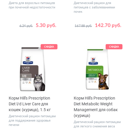
Диета для взрослых питомцев
Диетический рацион для
при почечной недостаточности
питомцев с заболеваниями
почек
5.30 руб.
142.70 руб.
6.24 руб.
167.88 руб.
Количество
Вес, кг
1
12
4
10
в упаковке,
48
шт.
СКИДКА
СКИДКА
Корм Hill's Prescription
Корм Hill's Prescription
Diet l/d Liver Care для
Diet Metabolic Weight
кошек (курица), 1.5 кг
Management для собак
(курица)
Диетический рацион питомцам
для поддержания здоровья
Диетический рацион питомцам
печени
для легкого снижения веса