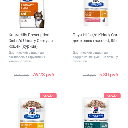
Корм Hill's Prescription
Пауч Hill's k/d Kidney Care
Diet s/d Urinary Care для
для кошек (лосось), 85 г
кошек (курица)
Диетический рацион для
Диетический рацион для
растворения струвитных
поддержания функции почек у
камней у питом...
питомцев
76.23 руб.
5.30 руб.
89.68 руб.
6.24 руб.
Вес, кг
Количество
1.5
3
1
12
в упаковке,
48
шт.
СКИДКА
СКИДКА