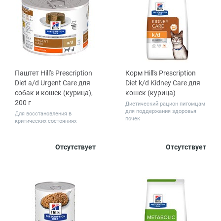
Паштет Hill's Prescription
Корм Hill's Prescription
Diet a/d Urgent Care для
Diet k/d Kidney Care для
собак и кошек (курица),
кошек (курица)
200 г
Диетический рацион питомцам
для поддержания здоровья
Для восстановления в
почек
критических состояниях
Количество
Вес, кг
Отсутствует
Отсутствует
1
12
0.4
1.5
3
в упаковке,
шт.