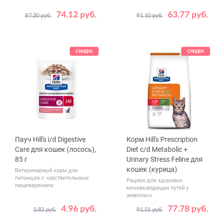
74.12 руб.
63.77 руб.
87.20 руб.
91.10 руб.
Вес, кг
1.5
4
10
12
СКИДКА
СКИДКА
Пауч Hill's i/d Digestive
Корм Hill's Prescription
Care для кошек (лосось),
Diet c/d Metabolic +
85 г
Urinary Stress Feline для
кошек (курица)
Ветеринарный корм для
питомцев с чувствительным
Рацион для здоровья
пищеварением
мочевыводящих путей у
животных
4.96 руб.
77.78 руб.
5.83 руб.
91.51 руб.
Количество
Вес, кг
1
12
1.5
3
8