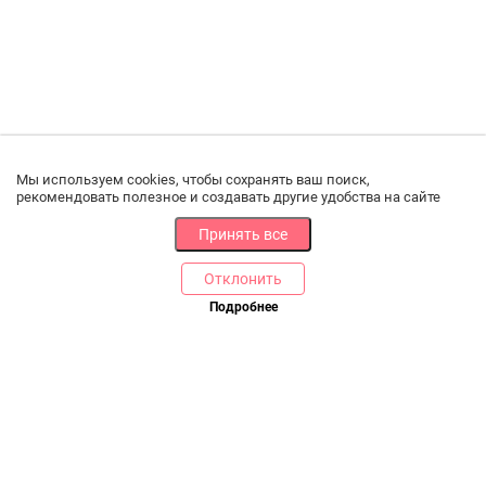
Мы используем cookies, чтобы сохранять ваш поиск,
рекомендовать полезное и создавать другие удобства на сайте
Принять все
Отклонить
РАЗДЕЛЫ
ДРУГОЕ
Подробнее
Позвоните нам
Каталог
Онлайн оплата
Ветаптека
Производители и импортеры
Бренды
Возврат товара
Доставка и оплата
Контакты
Программа лояльности
Статьи