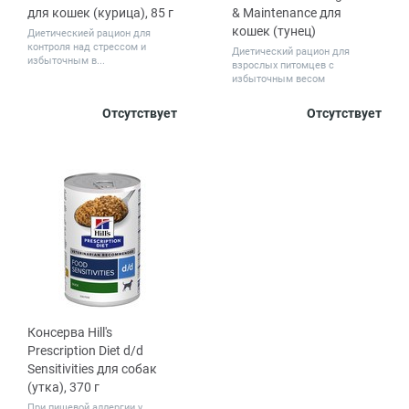
для кошек (курица), 85 г
& Maintenance для
кошек (тунец)
Диетическией рацион для
контроля над стрессом и
Диетический рацион для
избыточным в...
взрослых питомцев с
избыточным весом
Количество
Вес, кг
Отсутствует
Отсутствует
1
12
1.5
3
8
в упаковке,
48
шт.
Консерва Hill's
Prescription Diet d/d
Sensitivities для собак
(утка), 370 г
При пищевой аллергии у