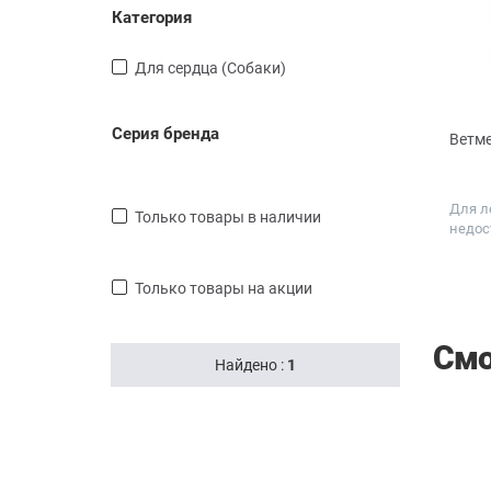
Категория
Для сердца (Собаки)
Серия бренда
Ветме
Для л
только товары в наличии
недос
Дозир
мг
только товары на акции
Смо
Найдено :
1
СКИДКА
СКИДКА