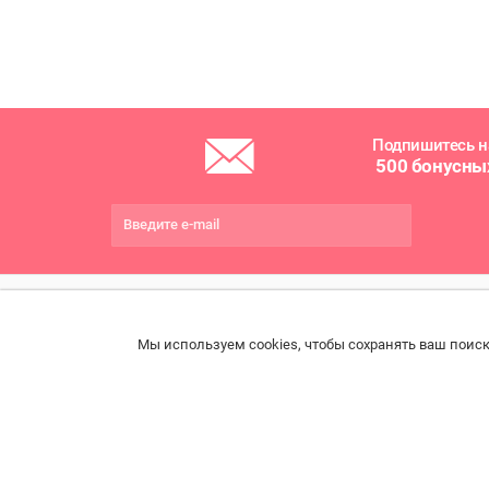
Подпишитесь н
500 бонусны
ПОМОЩЬ
РАЗДЕЛЫ
ДРУ
Мы используем cookies, чтобы сохранять ваш поиск
Связаться с нами
Каталог
Онла
Права потребителя
Ветаптека
Прои
импо
Образцы платежных
Бренды
документов
Возв
Доставка и оплата
Договор розничной
Конт