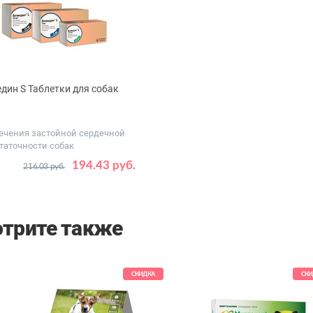
дин S Таблетки для собак
ечения застойной сердечной
таточности собак
овка,
1.25 - 50 табл
194.43 руб.
216.03 руб.
1.25 - 100 табл
5 - 50 табл
5 - 100 табл
10 - 50 табл
трите также
СКИДКА
СКИ