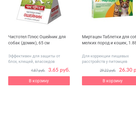
Чистотел Плюс Ошейник для
Миртацен Таблетки для со
ous
собак (домик), 65 см
мелких пород и кошек, 1.8
Эффективен для защиты от
Для коррекции пищевых
блох, клещей, власоедов
расстройств у питомцев
3.65 руб.
26.30 
4.87 руб.
29.22 руб.
В корзину
В корзину