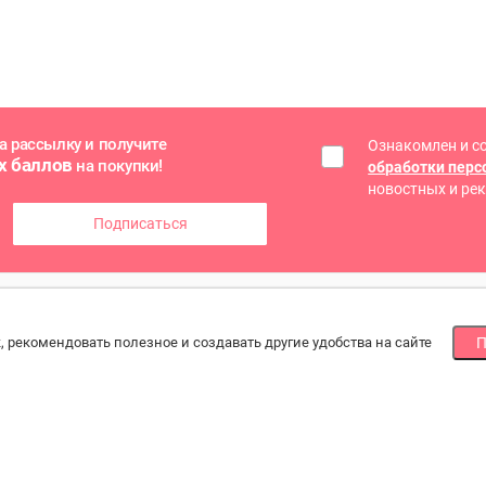
а рассылку и получите
Ознакомлен и с
х баллов
на покупки!
обработки пер
новостных и ре
Подписаться
ГОЕ
СПОСОБЫ ОПЛАТЫ
МЫ
, рекомендовать полезное и создавать другие удобства на сайте
П
Наличными или банковской картой
По
йн оплата
при получении, онлайн банковской картой
ба
зводители и
ртеры
рат товара
акты
По