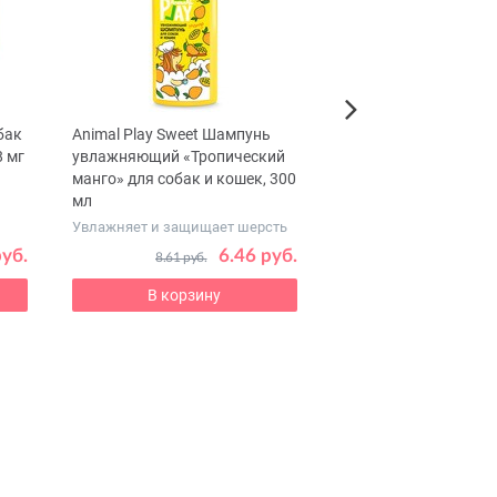
бак
Animal Play Sweet Шампунь
Кальмабел Раствор 
Next
8 мг
увлажняющий «Тропический
инъекций, 100 мл
манго» для собак и кошек, 300
мл
Витаминно-минераль
препарат для животн
Увлажняет и защищает шерсть
от ломкости
руб.
6.46 руб.
19
8.61 руб.
21.68 руб.
В корзину
В корзину