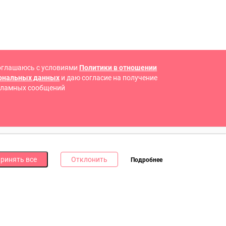
оглашаюсь с условиями
Политики в отношении
сональных данных
и даю согласие на получение
кламных сообщений
 В СОЦИАЛЬНЫХ СЕТЯХ
ринять все
Отклонить
Подробнее
дпишись на наши соцсети и получи
10 бонусных
ллов
за каждую!
литика в отношении обработки файлов cookie