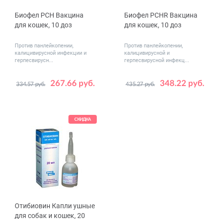
Биофел PCH Вакцина
Биофел PCHR Вакцина
для кошек, 10 доз
для кошек, 10 доз
Против панлейкопении,
Против панлейкопении,
калицивирусной инфекции и
калицивирусной и
герпесвирусн...
герпесвирусной инфекц...
267.66 руб.
348.22 руб.
334.57 руб.
435.27 руб.
СКИДКА
Отибиовин Капли ушные
для собак и кошек, 20