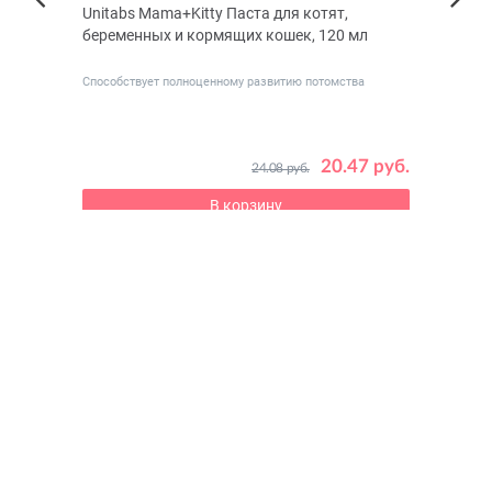
f для
Unitabs Mama+Kitty Паста для котят,
TiTBi
Next
беременных и кормящих кошек, 120 мл
Previous
ех
Способствует полноценному развитию потомства
 руб.
20.47 руб.
24.08 руб.
В корзину