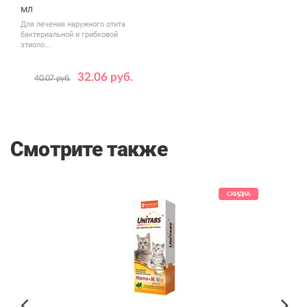
мл
Для лечения наружного отита
бактериальной и грибковой
этиоло...
32.06 руб.
40.07 руб.
Смотрите также
КИДКА
СКИДКА