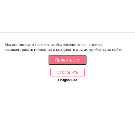
Мы используем cookies, чтобы сохранять ваш поиск,
рекомендовать полезное и создавать другие удобства на сайте
Принять все
Отклонить
РАЗДЕЛЫ
ДРУГОЕ
Подробнее
Позвоните нам
Каталог
Онлайн оплата
Ветаптека
Производители и импортеры
Бренды
Возврат товара
Доставка и оплата
Контакты
Программа лояльности
Статьи
Скидки
Карта сайта