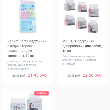
VitaVet Care Подгузники
M-PETS Подгузники
с индикатором
одноразовые для собак,
намокания для
10 шт
животных, 12 шт
Обеспечивают надежную
защиту, гигиену и комфорт
Для поддержания гигиены,
питомцам
защиты дома от луж и
предотвращения...
21.45 руб.
12.68 руб.
26.81 руб.
15.85 руб.
Размер
Размер
№3 M
№4 L
№1 XS
№2 S
№5 XL
№1 XS
№3 M
№4 L
№2 S
№5 ХL
№6 XХL
СКИДКА