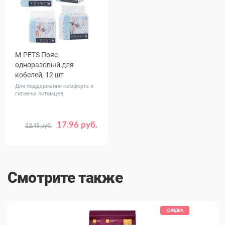
M-PETS Пояс
одноразовый для
кобелей, 12 шт
Для поддержания комфорта и
гигиены питомцев
17.96 руб.
22.45 руб.
Размер
№1 S
№2 M
№3 L
№4 XL
Смотрите также
КИДКА
СКИДКА