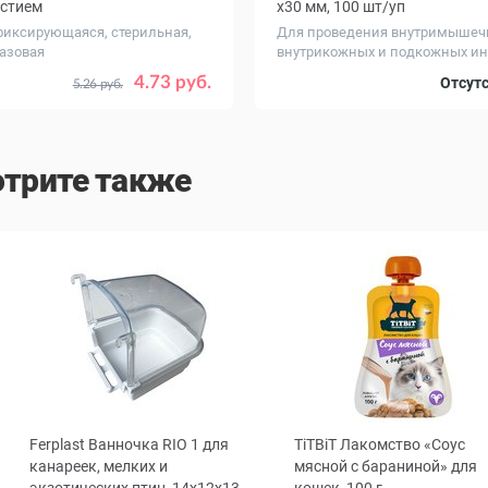
стием
х30 мм, 100 шт/уп
иксирующаяся, стерильная,
Для проведения внутримышеч
азовая
внутрикожных и подкожных инъ
ер
32x44 см с отверстием 5x14 см
4.73 руб.
Отсут
5.26 руб.
32x44 см с отверстием 4.5x1.5 см
32x44 см с отверстием 9x3.5 см
трите также
Ferplast Ванночка RIO 1 для
TiTBiT Лакомство «Соус
ous
канареек, мелких и
мясной с бараниной» для