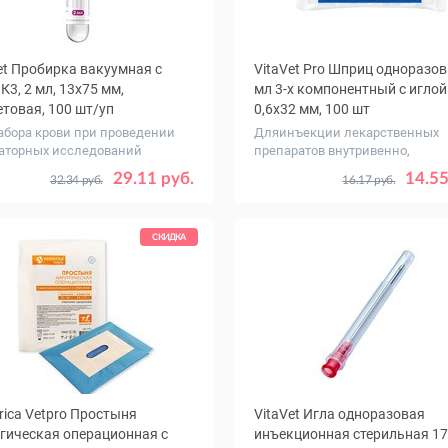
et Пробирка вакуумная с
VitaVet Pro Шприц одноразо
К3, 2 мл, 13х75 мм,
мл 3-х компонентный с иглой
товая, 100 шт/уп
0,6х32 мм, 100 шт
абора крови при проведении
Дляинъекции лекарственных
аторных исследований
препаратов внутривенно,
внутримыше...
29.11 руб.
14.55
32.34 руб.
16.17 руб.
СКИДКА
rica Vetpro Простыня
VitaVet Игла одноразовая
гическая операционная с
инъекционная стерильная 17