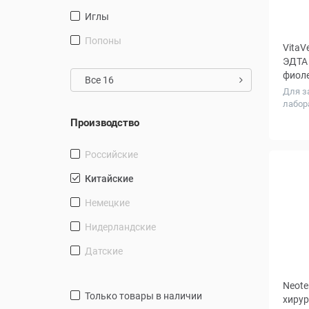
Иглы
попоны
VitaV
ЭДТА 
фиоле
Все 16
Для з
лабор
Производство
Российские
Китайские
Немецкие
Нидерландские
Датские
Neote
только товары в наличии
хирур