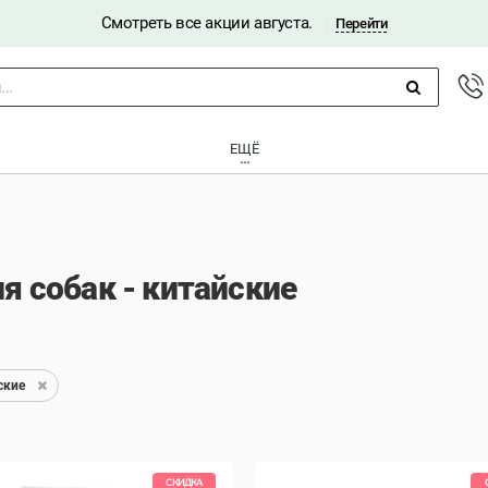
Смотреть все акции августа.
|
Перейти
..
ЕЩЁ
ы
я собак - китайские
ские
СКИДКА