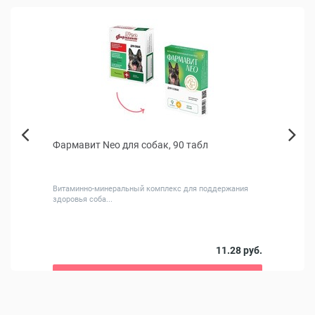
Фармавит Neo для собак, 90 табл
Home
Next
2х0.2
Previous
Витаминно-минеральный комплекс для поддержания
здоровья соба...
0 руб.
11.28 руб.
В корзину