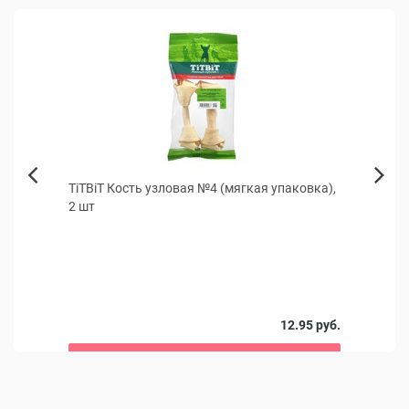
КИДКА
ак и
TiTBiТ Кость узловая №4 (мягкая упаковка),
Рабен
Next
2 шт
Previous
Обезб
против
 руб.
12.95 руб.
В корзину