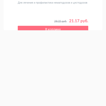
Для лечения и профилактики нематодозов и цестодозов
Полно
 руб.
21.17 руб.
28.22 руб.
В корзину