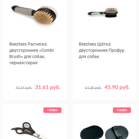
Beeztees Расческа
Beeztees Щётка
двусторонняя «Combi
двусторонняя Профур
Brush» для собак,
для собак
черная/серая
31.61 руб.
45.90 руб.
42.14 руб.
61.20 руб.
Размер,
Размер,
21 x 6 x 6 см
23
см
см
22.5 x 6.5 x 7.5
СКИДКА
СКИДКА