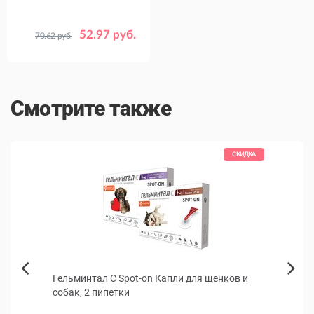
52.97 руб.
70.62 руб.
Смотрите также
КИДКА
СКИДКА
Гельминтал С Spot-on Капли для щенков и
Корм
Next
собак, 2 пипетки
Mont
Previous