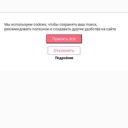
Мы используем cookies, чтобы сохранять ваш поиск,
рекомендовать полезное и создавать другие удобства на сайте
Принять все
Отклонить
РАЗДЕЛЫ
ДРУГОЕ
Подробнее
Позвоните нам
Каталог
Онлайн оплата
Ветаптека
Производители и импортеры
Бренды
Возврат товара
Доставка и оплата
Контакты
Программа лояльности
Статьи
Скидки
Карта сайта
Акции